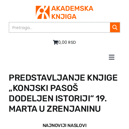
Skip
to
content
0,00 RSD
Toggle
Naviga
Početna
PREDSTAVLJANJE KNJIGE
O nama
„KONJSKI PASOŠ
Knjige
U pripremi
DODELJEN ISTORIJI“ 19.
Akcija
MARTA U ZRENJANINU
Autori
Vesti
NAJNOVIJI NASLOVI