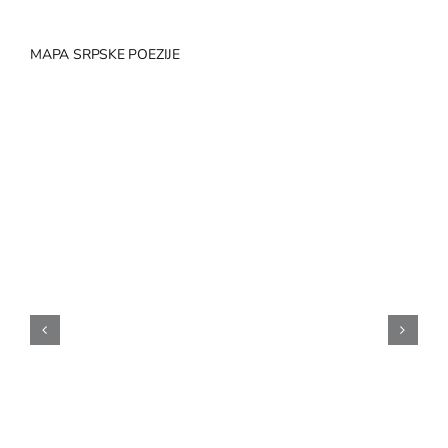
EU PROJEKTI
Kontakt
MAPA SRPSKE POEZIJE
NA