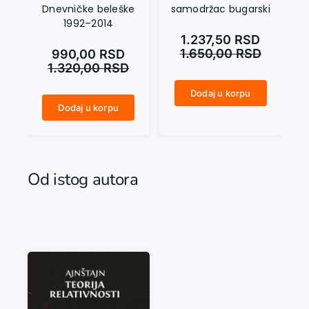
Dnevničke beleške
samodržac bugarski
u
1992–2014
1.237,50
RSD
1.650,00
RSD
990,00
RSD
1.320,00
RSD
Dodaj u korpu
SAMUILO. Car i samodržac bugarski količina
Dodaj u korpu
NASAMO SA MARAIJEM. Dnevničke beleške 1992–2014 količina
SVETA STOLICA I EVROPA u drugoj polovini XX vijeka količina
Od istog autora