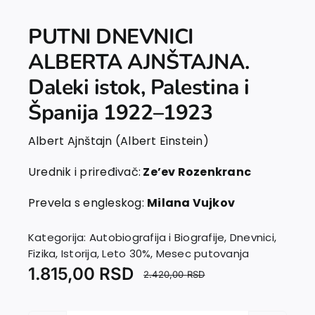
PUTNI DNEVNICI
ALBERTA AJNŠTAJNA.
Daleki istok, Palestina i
Španija 1922–1923
Albert Ajnštajn (Albert Einstein)
Urednik i priređivač:
Ze’ev Rozenkranc
Prevela s engleskog:
Milana Vujkov
Kategorija:
Autobiografija i Biografije
,
Dnevnici
,
Fizika
,
Istorija
,
Leto 30%
,
Mesec putovanja
1.815,00
RSD
2.420,00
RSD