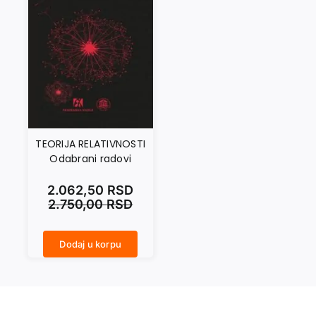
TEORIJA RELATIVNOSTI
Odabrani radovi
2.062,50
RSD
2.750,00
RSD
Dodaj u korpu
TEORIJA RELATIVNOSTI Odabrani radovi količina