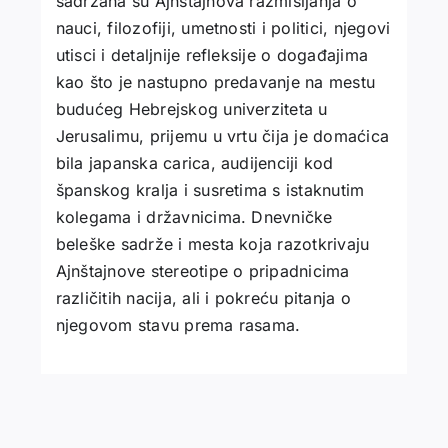
sadržana su Ajnštajnova razmišljanja o
nauci, filozofiji, umetnosti i politici, njegovi
utisci i detaljnije refleksije o događajima
kao što je nastupno predavanje na mestu
budućeg Hebrejskog univerziteta u
Jerusalimu, prijemu u vrtu čija je domaćica
bila japanska carica, audijenciji kod
španskog kralja i susretima s istaknutim
kolegama i državnicima. Dnevničke
beleške sadrže i mesta koja razotkrivaju
Ajnštajnove stereotipe o pripadnicima
različitih nacija, ali i pokreću pitanja o
njegovom stavu prema rasama.