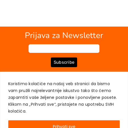
Prijava za Newsletter
Subscribe
Koristimo kolačiće na našoj veb stranici da bismo
O NAMA
KNJIGE
MOJ NALOG
KONTAKT
USLOVI KUPOVINE
vam pružili najrelevantnije iskustvo tako što ćemo
ZAŠTITA PRIVATNOSTI KORISNIKA
zapamtiti vaše željene postavke i ponovljene posete.
Klikom na „Prihvati sve“, pristajete na upotrebu SVIH
kolačića.
Prihvati sve