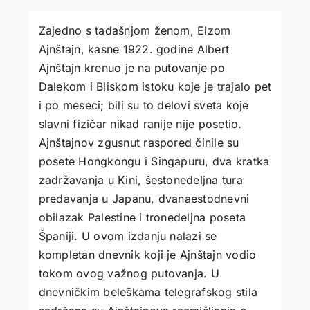
Zajedno s tadašnjom ženom, Elzom
Ajnštajn, kasne 1922. godine Albert
Ajnštajn krenuo je na putovanje po
Dalekom i Bliskom istoku koje je trajalo pet
i po meseci; bili su to delovi sveta koje
slavni fizičar nikad ranije nije posetio.
Ajnštajnov zgusnut raspored činile su
posete Hongkongu i Singapuru, dva kratka
zadržavanja u Kini, šestonedeljna tura
predavanja u Japanu, dvanaestodnevni
obilazak Palestine i tronedeljna poseta
Španiji. U ovom izdanju nalazi se
kompletan dnevnik koji je Ajnštajn vodio
tokom ovog važnog putovanja. U
dnevničkim beleškama telegrafskog stila