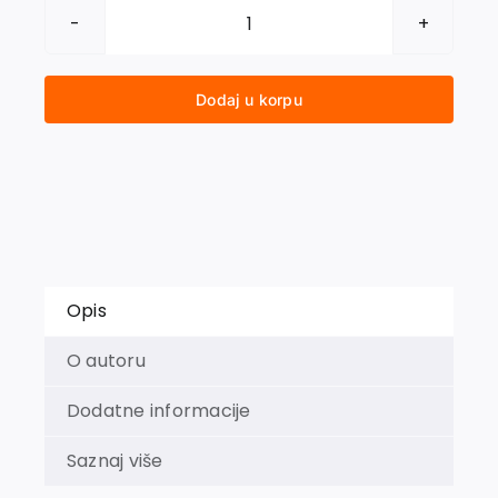
PUTNI
DNEVNICI
ALBERTA
Dodaj u korpu
AJNŠTAJNA.
Daleki
istok,
Palestina
i
Španija
1922–
1923
Opis
količina
O autoru
Dodatne informacije
Saznaj više