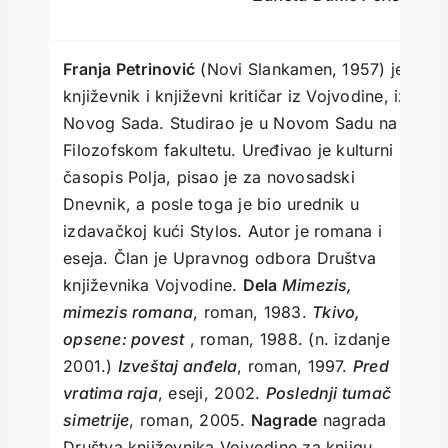
Franja Petrinović
(Novi Slankamen, 1957) je
književnik i književni kritičar iz Vojvodine, iz
Novog Sada. Studirao je u Novom Sadu na
Filozofskom fakultetu. Uređivao je kulturni
časopis Polja, pisao je za novosadski
Dnevnik, a posle toga je bio urednik u
izdavačkoj kući Stylos. Autor je romana i
eseja. Član je Upravnog odbora Društva
književnika Vojvodine.
Dela
Mimezis,
mimezis romana
, roman, 1983.
Tkivo,
opsene: povest
, roman, 1988. (n. izdanje
2001.)
Izveštaj anđela
, roman, 1997.
Pred
vratima raja
, eseji, 2002.
Poslednji tumač
simetrije
, roman, 2005.
Nagrade
nagrada
Društva književnika Vojvodine za knjigu