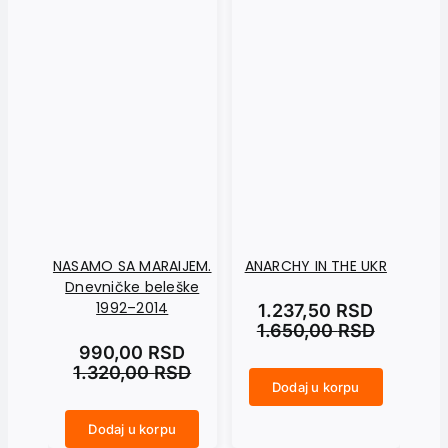
NASAMO SA MARAIJEM.
ANARCHY IN THE UKR
Dnevničke beleške
1992–2014
1.237,50
RSD
1.650,00
RSD
990,00
RSD
1.320,00
RSD
Dodaj u korpu
ANARCHY IN THE UKR količina
CRNI SEPTEMBAR količina
Dodaj u korpu
NASAMO SA MARAIJEM. Dnevničke beleške 1992–2014 količina