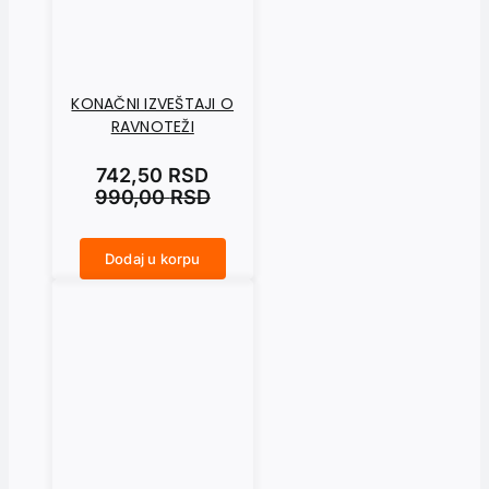
KONAČNI IZVEŠTAJI O
RAVNOTEŽI
742,50
RSD
990,00
RSD
Dodaj u korpu
KONAČNI IZVEŠTAJI O RAVNOTEŽI količina