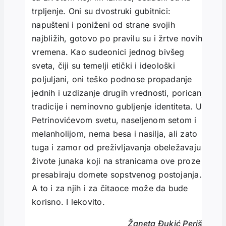
trpljenje. Oni su dvostruki gubitnici:
napušteni i poniženi od strane svojih
najbližih, gotovo po pravilu su i žrtve novih
vremena. Kao sudeonici jednog bivšeg
sveta, čiji su temelji etički i ideološki
poljuljani, oni teško podnose propadanje
jednih i uzdizanje drugih vrednosti, poricanje
tradicije i neminovno gubljenje identiteta. U
Petrinovićevom svetu, naseljenom setom i
melanholijom, nema besa i nasilja, ali zato
tuga i zamor od preživljavanja obeležavaju
živote junaka koji na stranicama ove proze
presabiraju domete sopstvenog postojanja.
A to i za njih i za čitaoce može da bude
korisno. I lekovito.
Žaneta Đukić Perišić