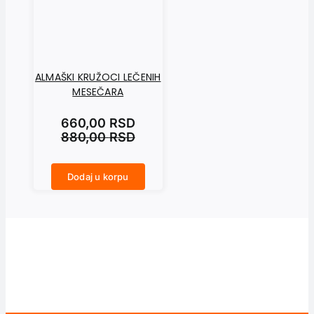
ALMAŠKI KRUŽOCI LEČENIH
MESEČARA
660,00
RSD
880,00
RSD
Dodaj u korpu
ALMAŠKI KRUŽOCI LEČENIH MESEČARA količina