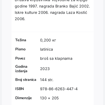
godine 1997. nagrada Branko Bajić 2002.
Iskre kulture 2006. nagrada Laza Kostić
2006.
Težina
0,200 кг
Pismo
latinica
Povez
broš sa klapnama
Godina
2023
izdanja
Broj stranica
144 str.
ISBN
978-86-6263-447-4
Dimenzije
130 × 205