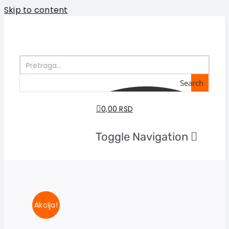
Skip to content
Search
0,00 RSD
Toggle Navigation
Početna
O nama
Knjige
U pripremi
Akcija!
Akcija