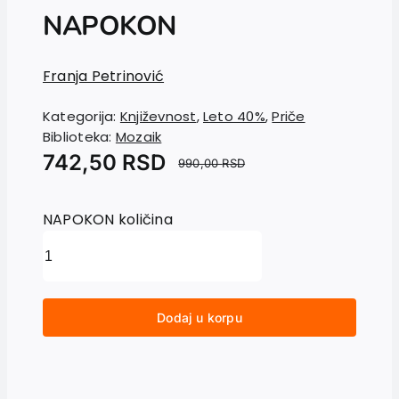
NAPOKON
Franja Petrinović
Kategorija:
Književnost
,
Leto 40%
,
Priče
Biblioteka:
Mozaik
742,50
RSD
990,00
RSD
NAPOKON količina
Dodaj u korpu