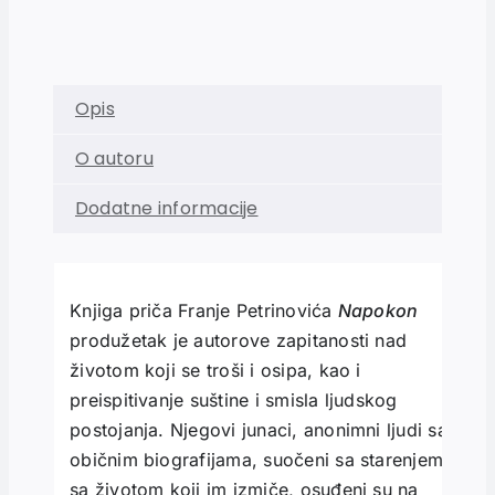
Opis
O autoru
Dodatne informacije
Knjiga priča Franje Petrinovića
Napokon
produžetak je autorove zapitanosti nad
životom koji se troši i osipa, kao i
preispitivanje suštine i smisla ljudskog
postojanja. Njegovi junaci, anonimni ljudi sa
običnim biografijama, suočeni sa starenjem i
sa životom koji im izmiče, osuđeni su na