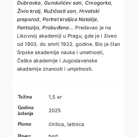
Dubravka
,
Gundulićev san
,
Crnogorka
,
Živio kralj
,
Ružičasti san
,
Hrvatski
preporod
,
Portret kraljice Natalije
,
Fantazija
,
Probuđena
... Predavao je na
Likovnoj akademiji u Pragu, gde je i živeo
od 1903. do smrti 1922. godine. Bio je član
Srpske akademije nauka i umetnosti,
Češke akademije i Jugoslavenske
akademije znanosti i umjetnosti.
Težina
1,5 кг
Godina
2025
izdanja
Pismo
ćirilica, latinica
Povez
tvrd