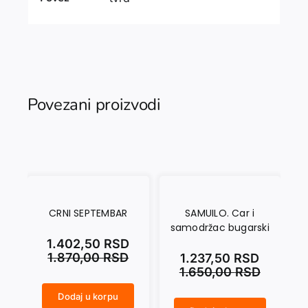
Povezani proizvodi
CRNI SEPTEMBAR
SAMUILO. Car i
SV
samodržac bugarski
u
1.402,50
RSD
1.870,00
RSD
1.237,50
RSD
1.650,00
RSD
Dodaj u korpu
CRNI SEPTEMBAR količina