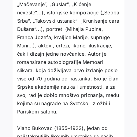
„Mačevanje“, „Guslar“, „Kićenje
neveste“...), istorijske kompozicije („Seoba
Srba“, „Takovski ustanak“, „Krunisanje cara
Dušana“...), portreti (Mihajla Pupina,
Franca Jozefa, kraljice Marije, supruge
Muni...), aktovi, crteži, ikone, ilustracije,
čak i dizajn jedne novčanice. Autor je
romansirane autobiografije Memoari
slikara, koja doživljava prvo izdanje posle
više od 70 godina od nastanka. Bio je član
Srpske akademije nauka i umetnosti, a za
svoj rad je dobio mnoštvo priznanja, među
kojima su nagrade na Svetskoj izložbi i
Pariskom salonu.
Vlaho Bukovac (1855–1922), jedan od
najistaknutijih likovnih umetnika sa naših