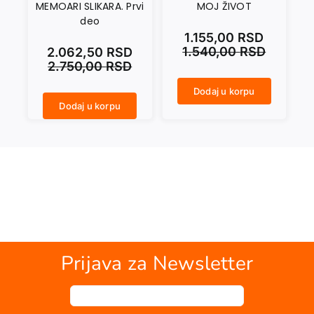
MEMOARI SLIKARA. Prvi
MOJ ŽIVOT
deo
1.155,00
RSD
1.540,00
RSD
2.062,50
RSD
2.750,00
RSD
Dodaj u korpu
MOJ ŽIVOT količina
Dodaj u korpu
MEMOARI SLIKARA. Prvi deo količina
Prijava za Newsletter