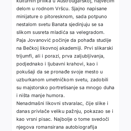
kulturnih prilika u Austrougarskoj, najvećim
delom u rodnom Vršcu. Sjajno napisane
minijature o pitoresknom, sada potpuno
nestalom svetu Banata sjedinjuju se sa
slikom susreta mladića sa velegradom.
Paja Jovanović počinje da pohađa studije
na Bečkoj likovnoj akademiji. Prvi slikarski
trijumfi, ali i porazi, prva zaljubljivanja,
podjednako i ljubavni krahovi, kao i
pokušaji da se pronađe svoje mesto u
uzburkanom umetničkom svetu, zadobili
su majstorsko portretisanje sa mnogo duha
i ništa manje humora.
Nenadmašni likovni stvaralac, čije slike i
danas privlače veliku pažnju, pokazao se i
kao vrsni pisac. Najbolje o tome svedoči
njegova romansirana autobiografija