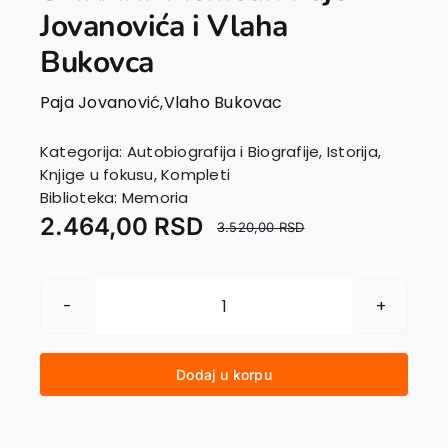
EU PROJEKTI
Jovanovića i Vlaha
Kontakt
Bukovca
Paja Jovanović
,
Vlaho Bukovac
Kategorija:
Autobiografija i Biografije
,
Istorija
,
Knjige u fokusu
,
Kompleti
Biblioteka:
Memoria
2.464,00
RSD
3.520,00
RSD
KOMPLET
–
VELIKI
Dodaj u korpu
SLIKARI.
Memoari
Paje