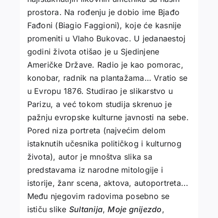
prostora. Na rođenju je dobio ime Bjađo
Fađoni (Biagio Faggioni), koje će kasnije
promeniti u Vlaho Bukovac. U jedanaestoj
godini života otišao je u Sjedinjene
Američke Države. Radio je kao pomorac,
konobar, radnik na plantažama… Vratio se
u Evropu 1876. Studirao je slikarstvo u
Parizu, a već tokom studija skrenuo je
pažnju evropske kulturne javnosti na sebe.
Pored niza portreta (najvećim delom
istaknutih učesnika političkog i kulturnog
života), autor je mnoštva slika sa
predstavama iz narodne mitologije i
istorije, žanr scena, aktova, autoportreta...
Među njegovim radovima posebno se
ističu slike
Sultanija
,
Moje gnijezdo
,