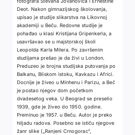
fotografa Stevana Jovanovića i Ernestine
Deot. Nakon gimnazijskog školovanja,
upisao je studije slikarstva na Likovnoj
akademiji u Beču. Redovne studije je
pohađao u klasi Kristijana Gripenkerla, a
usavršavao se u majstorskoj školi
Leopolda Karla Milera. Po završenim
studijama prešao je da živi u London.
Preduzeo je brojna studijska putovanja po
Balkanu, Bliskom istoku, Kavkazu i Africi.
Docnije je živeo u Minhenu i Parizu, a Beč
je postao njegov dom početkom
dvadesetog veka. U Beograd se preselio
1939, gde je živeo do 1950. godine.
Preminuo je 1957. u Beču. Autor je preko
hiljadu radova. Posebno se ističu njegove
žanr slike („Ranjeni Crnogorac“,