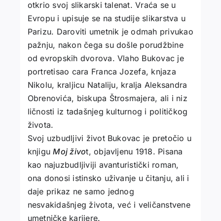
otkrio svoj slikarski talenat. Vraća se u
Evropu i upisuje se na studije slikarstva u
Parizu. Daroviti umetnik je odmah privukao
pažnju, nakon čega su došle porudžbine
od evropskih dvorova. Vlaho Bukovac je
portretisao cara Franca Jozefa, knjaza
Nikolu, kraljicu Nataliju, kralja Aleksandra
Obrenovića, biskupa Štrosmajera, ali i niz
ličnosti iz tadašnjeg kulturnog i političkog
života.
Svoj uzbudljivi život Bukovac je pretočio u
knjigu
Moj živo
t, objavljenu 1918. Pisana
kao najuzbudljiviji avanturistički roman,
ona donosi istinsko uživanje u čitanju, ali i
daje prikaz ne samo jednog
nesvakidašnjeg života, već i veličanstvene
umetničke karijere.