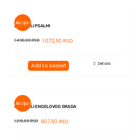
Akcija!
ZEBUR ILI PSALMI
1.430,00
RSD
1.072,50
RSD
Details
Add to basket
Akcija!
AKVARELI ENGELOVOG GRADA
1.210,00
RSD
907,50
RSD