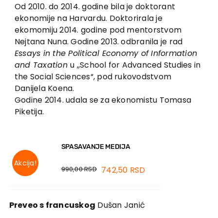
EU PROJECTS
Od 2010. do 2014. godine bila je doktorant
ekonomije na Harvardu. Doktorirala je
Contact
ekomomiju 2014. godine pod mentorstvom
Nejtana Nuna. Godine 2013. odbranila je rad
Essays in the Political Economy of Information
and Taxation
u ,,School for Advanced Studies in
the Social Sciences“, pod rukovodstvom
Danijela Koena.
Godine 2014. udala se za ekonomistu Tomasa
Piketija.
SPASAVANJE MEDIJA
Akcija!
990,00
RSD
742,50
RSD
Preveo s francuskog
Dušan Janić