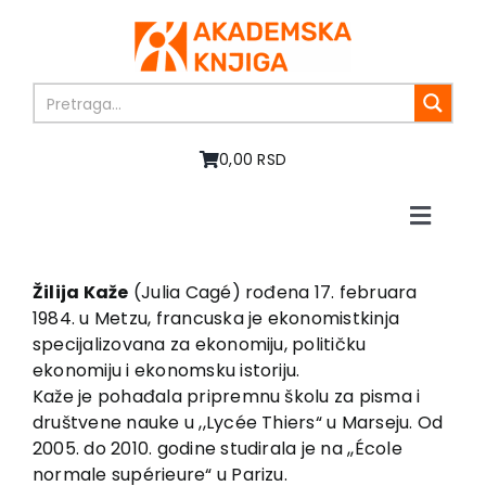
Skip
to
content
0,00 RSD
Toggle
Naviga
Home
About us
Žilija Kaže
(Julia Cagé) rođena 17. februara
1984. u Metzu, francuska je ekonomistkinja
Books
specijalizovana za ekonomiju, političku
In preparation
ekonomiju i ekonomsku istoriju.
Sale
Kaže je pohađala pripremnu školu za pisma i
društvene nauke u ,,Lycée Thiers“ u Marseju. Od
Authors
2005. do 2010. godine studirala je na ,,École
News
normale supérieure“ u Parizu.