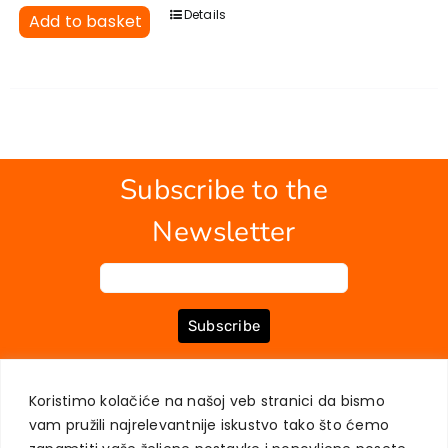
Details
Add to basket
Subscribe to the
Newsletter
Subscribe
Koristimo kolačiće na našoj veb stranici da bismo
ABOUT US
BOOKS
MY ACCOUNT
CONTACT
TERMS OF PURCHASE
vam pružili najrelevantnije iskustvo tako što ćemo
USER PRIVACY PROTECTION