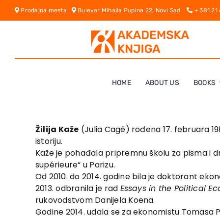
Skip
Prodajna mesta
Bulevar Mihajla Pupina 22, Novi Sad
+ 381 21
to
content
HOME
ABOUT US
BOOKS
Žilija Kaže
(Julia Cagé) rođena 17. februara 19
istoriju.
Kaže je pohađala pripremnu školu za pisma i dru
supérieure“ u Parizu.
Od 2010. do 2014. godine bila je doktorant ek
2013. odbranila je rad
Essays in the Political 
rukovodstvom Danijela Koena.
Godine 2014. udala se za ekonomistu Tomasa Pi