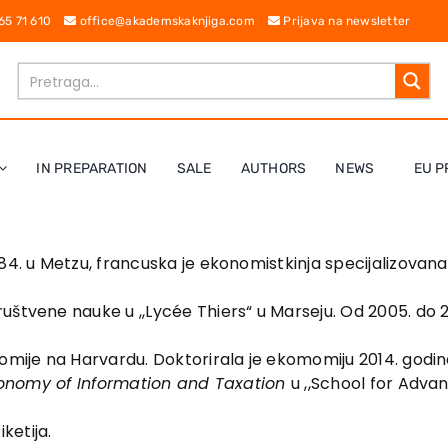
 65 71 610
office@akademskaknjiga.com
Prijava na newsletter
IN PREPARATION
SALE
AUTHORS
NEWS
EU P
84. u Metzu, francuska je ekonomistkinja specijalizovan
štvene nauke u ,,Lycée Thiers“ u Marseju. Od 2005. do 20
onomije na Harvardu. Doktorirala je ekomomiju 2014. go
Economy of Information and Taxation
u ,,School for Adva
ketija.