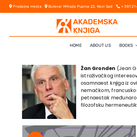
Skip
Prodajna mesta
Bulevar Mihajla Pupina 22, Novi Sad
+ 381 21
to
content
HOME
ABOUT US
BOOKS
Žan Gronden
(Jean Gr
istraživačkog intereso
osamnaest knjiga iz ovih
nemačkom, francuskom i
petnaestak međunarodnih
filozofsku hermeneutik