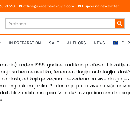
 65 71 610
office@akademskaknjiga.com
Prijava na newsletter
IN PREPARATION
SALE
AUTHORS
NEWS
EU 
ondin), rođen 1955. godine, radi kao pro­fesor filozofije 
vanja su hermeneutika, fenomenologija, ontologija, klasi
 oblasti, od kojih je većina prevedena na više drugih jezi
 engle­skom jeziku. Profesor je po pozivu na više univer
 filozofskih časo­pisa. Već duži niz godina smatra se jed
u.