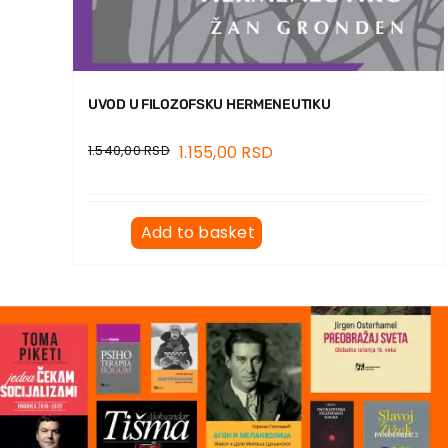
UVOD U FILOZOFSKU HERMENEUTIKU
1.540,00
RSD
1.155,00
RSD
Add to basket