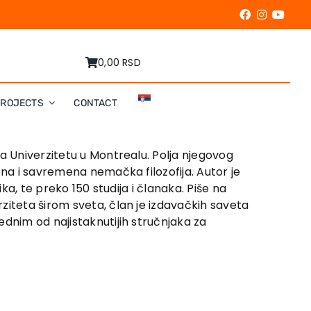
0,00 RSD
PROJECTS
CONTACT
na Univerzitetu u Montrealu. Polja njegovog
čna i savremena nemačka filozofija. Autor je
ka, te preko 150 studija i članaka. Piše na
ziteta širom sveta, član je izdavačkih saveta
nim od najistaknutijih struč­nja­ka za