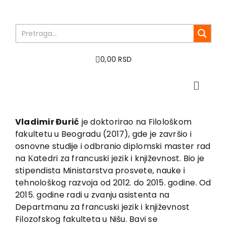
Skip
to
content
0,00 RSD
Toggle
Naviga
Home
About us
Vladimir Đurić
je doktorirao na Filološkom
fakultetu u Beogradu (2017), gde je završio i
Books
osnovne studije i odbranio diplomski master rad
In preparation
na Кatedri za francuski jezik i književnost. Bio je
Sale
stipendista Ministarstva prosvete, nauke i
tehnološkog razvoja od 2012. do 2015. godine. Od
Authors
2015. godine radi u zvanju asistenta na
News
Departmanu za francuski jezik i književnost
EU PROJECTS
Filozofskog fakulteta u Nišu. Bavi se