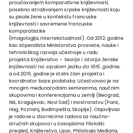
proučavanjem komparativne književnosti,
Contact
posebno istraživanjem srpske književnosti koju
su pisale žene u kontekstu francuske
književnosti i savremene francuske
komparatistike
(imagologija, intertekstualnost). Od 2012. godine
kao stipendista Ministarstva prosvete, nauke i
tehnološkog razvoja učestvuje u radu
projekta
Кnjiženstvo – teorija i istorija ženske
književnosti na srpskom jeziku do 1915. godine
,
a od 2015. godine je stalni član projekta i
koordinator baze podataka. Učestvovao je na
mnogim međunarodnim seminarima, naučnim
skupovima i konferencijama u zemlji (Beograd,
Niš, Кragujevac, Novi Sad) i inostranstvu (Pariz,
Hag, Poznanj, Budimpešta, Skoplje). Objavljivao
je radove u zbornicima radova sa naučno-
stručnih skupova i u časopisima Filološki
pregled, Кnjiženstvo, Lipar, Philologia Mediana,