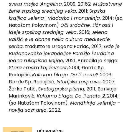
EU PROJECTS
sve
t
a majka An
g
elina
, 2009, 20162;
Mužas
t
vene
žene sr
p
sko
g
sre
d
nje
g
veka
, 2011;
Sr
p
ska
Contact
kraljica Jelena : vla
d
arka i monahinja
, 2014; (sa
Natašom Polovinom)
Oči sr
d
ačne. Ličnos
t
i i
i
d
eje sr
p
sko
g
sre
d
nje
g
veka
, 2016;
Jelena
Balšić e le donne nella cultura medievale
serba
, traduttore Dragana Parlac, 2017;
G
d
e je
Buđanovačko jevanđelje? Poreklo i su
db
ina
je
d
ne ruko
p
isne knji
g
e
, 2021. Priredila je knjige:
S
t
ara sr
p
ska književnos
t
, 2001; Đorđe Sp.
Radojičić,
Kul
t
urno
b
lago. Da li zna
t
e?
2006;
Đorđe Sp. Radojičić,
Is
t
orijske ras
p
rave
, 2007;
Žarko Tatić,
Sve
t
o
g
orska
p
isma
, 2011; Borivoje
Marinković,
Kul
t
urno
b
la
g
o. Da li zna
t
e 2
, 2014;
(sa Natašom Polovinom),
Monahinja Jefimija –
novija saznanja
, 2022.
OČI SRDAČNE