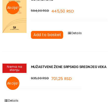
Akcija!
594,00
RSD
445,50
RSD
Details
Add to basket
Nema na
MUŽASTVENE ŽENE SRPSKOG SREDNJEG VEKA
stanju
935,00
RSD
701,25
RSD
Akcija!
Details