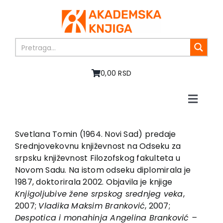
Skip
to
content
0,00 RSD
Toggle
Naviga
Home
About us
Svetlana Tomin (1964. Novi Sad) predaje
Srednjovekovnu književnost na Odseku za
Books
srpsku književnost Filozofskog fakulteta u
In preparation
Novom Sadu. Na istom odseku diplomirala je
Sale
1987, doktorirala 2002. Objavila je knjige
Knji
g
olju
b
ive žene sr
p
sko
g
sre
d
nje
g
veka
,
Authors
2007;
Vla
d
ika
Maksim Branković
, 2007;
News
Des
p
o
t
ica i monahinja An
g
elina Branković –