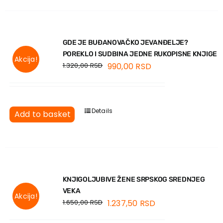
GDE JE BUĐANOVAČKO JEVANĐELJE?
POREKLO I SUDBINA JEDNE RUKOPISNE KNJIGE
Akcija!
1.320,00
RSD
990,00
RSD
Details
Add to basket
KNJIGOLJUBIVE ŽENE SRPSKOG SREDNJEG
VEKA
Akcija!
1.650,00
RSD
1.237,50
RSD