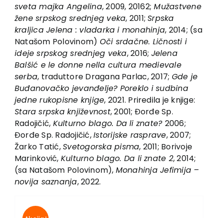
EU PROJECTS
sve
t
a majka An
g
elina
, 2009, 20162;
Mužas
t
vene
žene sr
p
sko
g
sre
d
nje
g
veka
, 2011;
Sr
p
ska
Contact
kraljica Jelena : vla
d
arka i monahinja
, 2014; (sa
Natašom Polovinom)
Oči sr
d
ačne. Ličnos
t
i i
i
d
eje sr
p
sko
g
sre
d
nje
g
veka
, 2016;
Jelena
Balšić e le donne nella cultura medievale
serba
, traduttore Dragana Parlac, 2017;
G
d
e je
Buđanovačko jevanđelje? Poreklo i su
db
ina
je
d
ne ruko
p
isne knji
g
e
, 2021. Priredila je knjige:
S
t
ara sr
p
ska književnos
t
, 2001; Đorđe Sp.
Radojičić,
Kul
t
urno
b
lago. Da li zna
t
e?
2006;
Đorđe Sp. Radojičić,
Is
t
orijske ras
p
rave
, 2007;
Žarko Tatić,
Sve
t
o
g
orska
p
isma
, 2011; Borivoje
Marinković,
Kul
t
urno
b
la
g
o. Da li zna
t
e 2
, 2014;
(sa Natašom Polovinom),
Monahinja Jefimija –
novija saznanja
, 2022.