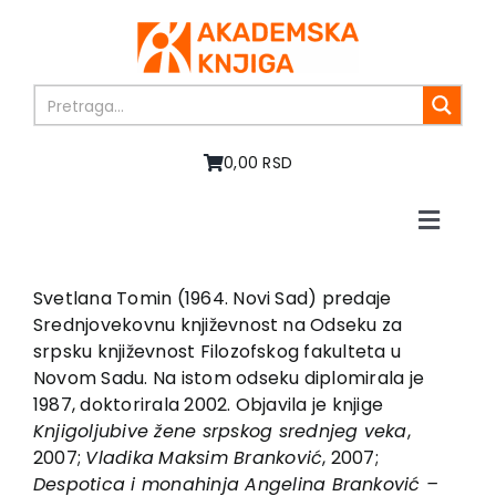
Skip
to
content
0,00 RSD
Toggle
Naviga
Home
About us
Svetlana Tomin (1964. Novi Sad) predaje
Srednjovekovnu književnost na Odseku za
Books
srpsku književnost Filozofskog fakulteta u
In preparation
Novom Sadu. Na istom odseku diplomirala je
Sale
1987, doktorirala 2002. Objavila je knjige
Knji
g
olju
b
ive žene sr
p
sko
g
sre
d
nje
g
veka
,
Authors
2007;
Vla
d
ika
Maksim Branković
, 2007;
News
Des
p
o
t
ica i monahinja An
g
elina Branković –