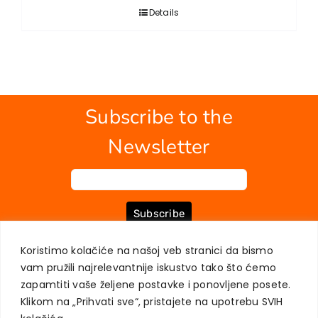
Details
Subscribe to the
Newsletter
Subscribe
Koristimo kolačiće na našoj veb stranici da bismo
vam pružili najrelevantnije iskustvo tako što ćemo
ABOUT US
BOOKS
MY ACCOUNT
CONTACT
TERMS OF PURCHASE
zapamtiti vaše željene postavke i ponovljene posete.
USER PRIVACY PROTECTION
Klikom na „Prihvati sve“, pristajete na upotrebu SVIH