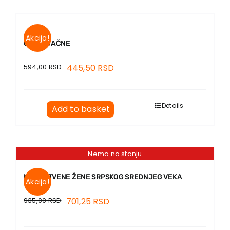
Akcija!
OČI SRDAČNE
594,00
RSD
445,50
RSD
Details
Add to basket
Nema na stanju
MUŽASTVENE ŽENE SRPSKOG SREDNJEG VEKA
Akcija!
935,00
RSD
701,25
RSD