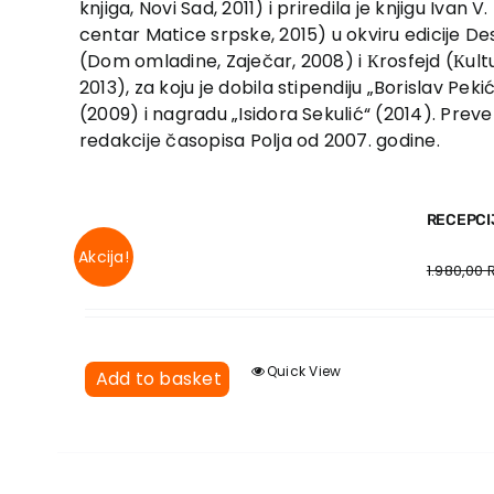
knjiga, Novi Sad, 2011) i priredila je knjigu Ivan V
centar Matice srpske, 2015) u okviru edicije Des
(Dom omladine, Zaječar, 2008) i Кrosfejd (Кult
2013), za koju je dobila stipendiju „Borislav Pe
(2009) i nagradu „Isidora Sekulić“ (2014). Prev
redakcije časopisa Polja od 2007. godine.
RECEPCI
Akcija!
1.980,00
Quick View
Add to basket