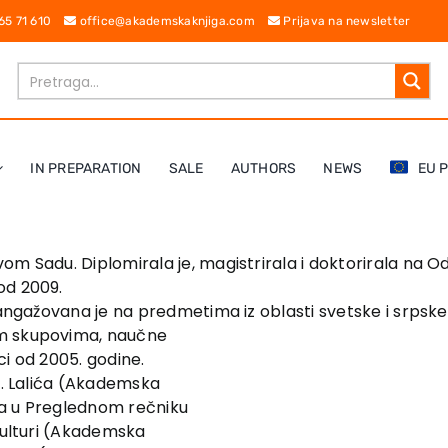
 65 71 610
office@akademskaknjiga.com
Prijava na newsletter
IN PREPARATION
SALE
AUTHORS
NEWS
EU 
vom Sadu. Diplomirala je, magistrirala i doktorirala na 
od 2009.
angažovana je na predmetima iz oblasti svetske i srpske kn
im skupovima, naučne
ici od 2005. godine.
 V. Lalića (Akademska
ica u Preglednom rečniku
 kulturi (Akademska