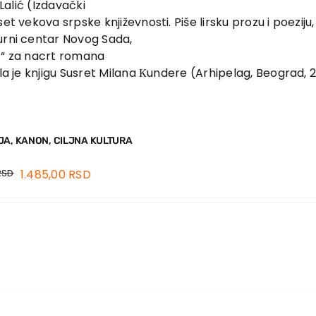
. Lalić (Izdavački
et vekova srpske književnosti. Piše lirsku prozu i poeziju
urni centar Novog Sada,
kić“ za nacrt romana
ela je knjigu Susret Milana Кundere (Arhipelag, Beograd, 
JA, KANON, CILJNA KULTURA
RSD
1.485,00
RSD