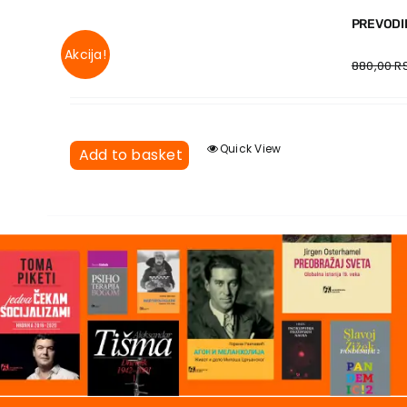
PREVODIL
Akcija!
880,00
R
Quick View
Add to basket