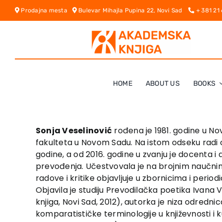
Skip
Prodajna mesta
Bulevar Mihajla Pupina 22, Novi Sad
+ 381 21
to
content
HOME
ABOUT US
BOOKS
Sonja Veselinović
rođena je 1981. godine u No
fakulteta u Novom Sadu. Na istom odseku radi 
godine, a od 2016. godine u zvanju je docenta i 
prevođenja. Učestvovala je na brojnim naučn
radove i kritike objavljuje u zbornicima i period
Objavila je studiju Prevodilačka poetika Ivana
knjiga, Novi Sad, 2012), autorka je niza odredn
komparatističke terminologije u književnosti i