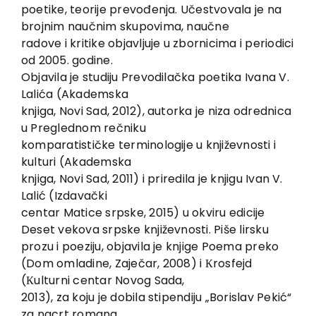
EU PROJECTS
poetike, teorije prevođenja. Učestvovala je na
brojnim naučnim skupovima, naučne
Contact
radove i kritike objavljuje u zbornicima i periodici
od 2005. godine.
Objavila je studiju Prevodilačka poetika Ivana V.
Lalića (Akademska
knjiga, Novi Sad, 2012), autorka je niza odrednica
u Preglednom rečniku
komparatističke terminologije u književnosti i
kulturi (Akademska
knjiga, Novi Sad, 2011) i priredila je knjigu Ivan V.
Lalić (Izdavački
centar Matice srpske, 2015) u okviru edicije
Deset vekova srpske književnosti. Piše lirsku
prozu i poeziju, objavila je knjige Poema preko
(Dom omladine, Zaječar, 2008) i Кrosfejd
(Кulturni centar Novog Sada,
2013), za koju je dobila stipendiju „Borislav Pekić“
za nacrt romana