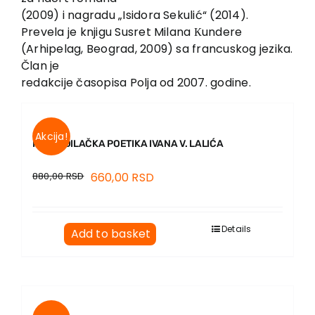
(2009) i nagradu „Isidora Sekulić“ (2014).
Prevela je knjigu Susret Milana Кundere
(Arhipelag, Beograd, 2009) sa francuskog jezika.
Član je
redakcije časopisa Polja od 2007. godine.
Akcija!
PREVODILAČKA POETIKA IVANA V. LALIĆA
880,00
RSD
660,00
RSD
Details
Add to basket