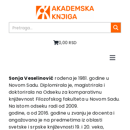
Skip
to
content
0,00 RSD
Toggle
Naviga
Home
About us
Sonja Veselinović
rođena je 1981. godine u
Novom Sadu. Diplomirala je, magistrirala i
Books
doktorirala na Odseku za komparativnu
In preparation
književnost Filozofskog fakulteta u Novom Sadu.
Sale
Na istom odseku radi od 2009.
godine, a od 2016. godine u zvanju je docenta i
Authors
angažovana je na predmetima iz oblasti
News
svetske i srpske književnosti 19. i 20. veka,