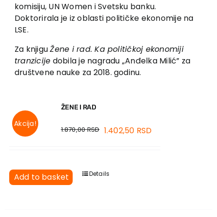
EU PROJECTS
komisiju, UN Women i Svetsku banku.
Doktorirala je iz oblasti političke ekonomije na
Contact
LSE.
Za knjigu
Žene i rad. Ka političkoj ekonomiji
tranzicije
dobila je nagradu „Anđelka Milić” za
društvene nauke za 2018. godinu.
ŽENE I RAD
Akcija!
1.870,00
RSD
1.402,50
RSD
Details
Add to basket