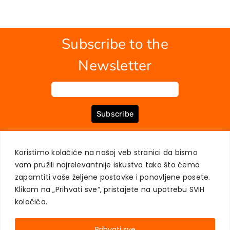
Subscribe to the
Newsletter
Subscribe
Koristimo kolačiće na našoj veb stranici da bismo
ABOUT US
BOOKS
MY ACCOUNT
CONTACT
TERMS OF PURCHASE
vam pružili najrelevantnije iskustvo tako što ćemo
USER PRIVACY PROTECTION
zapamtiti vaše željene postavke i ponovljene posete.
Klikom na „Prihvati sve“, pristajete na upotrebu SVIH
kolačića.
Prihvati sve