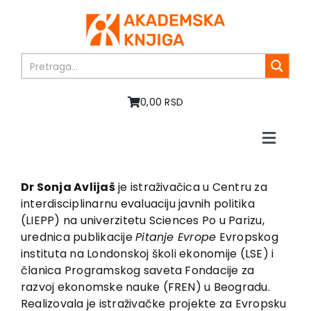
Skip
to
content
0,00 RSD
Toggle
Naviga
Home
About us
Dr Sonja Avlijaš
je istraživačica u Centru za
interdisciplinarnu evaluaciju javnih politika
Books
(LIEPP) na univerzitetu Sciences Po u Parizu,
In preparation
urednica publikacije
Pitanje Evrope
Evropskog
Sale
instituta na Londonskoj školi ekonomije (LSE) i
članica Programskog saveta Fondacije za
Authors
razvoj ekonomske nauke (FREN) u Beogradu.
News
Realizovala je istraživačke projekte za Evropsku