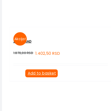
Akcija!
ŽENE I RAD
1.870,00
RSD
1.402,50
RSD
Add to basket