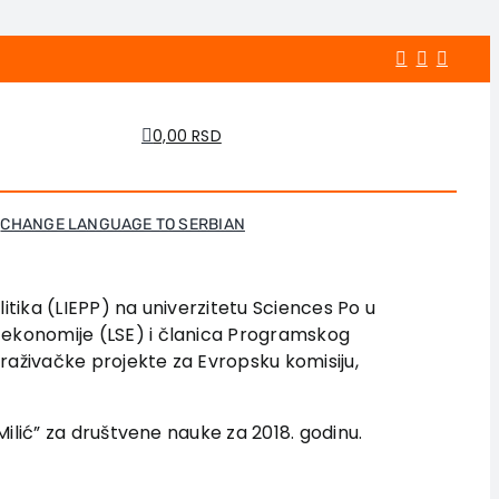
0,00 RSD
litika (LIEPP) na univerzitetu Sciences Po u
i ekonomije (LSE) i članica Programskog
raživačke projekte za Evropsku komisiju,
ilić” za društvene nauke za 2018. godinu.