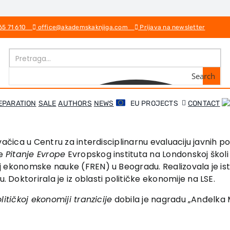
 65 71 610
office@akademskaknjiga.com
Prijava na newsletter
Search
EPARATION
SALE
AUTHORS
NEWS
EU PROJECTS
CONTACT
ivačica u Centru za interdisciplinarnu evaluaciju javnih po
je
Pitanje Evrope
Evropskog instituta na Londonskoj škol
j ekonomske nauke (FREN) u Beogradu. Realizovala je ist
Doktorirala je iz oblasti političke ekonomije na LSE.
litičkoj ekonomiji tranzicije
dobila je nagradu „Anđelka M