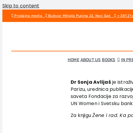
Skip to content
Prodajna mesta
Bulevar Mihajla Pupina 22, Novi Sad
+ 381 21
HOME
ABOUT US
BOOKS
IN PR
Dr Sonja Avlijaš
je istraž
Parizu, urednica publikaci
saveta Fondacije za razvo
UN Women i Svetsku banku. 
Za knjigu
Žene i rad. Ka po