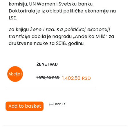
EU PROJECTS
komisiju, UN Women i Svetsku banku.
Doktorirala je iz oblasti političke ekonomije na
Contact
LSE.
Za knjigu
Žene i rad. Ka političkoj ekonomiji
tranzicije
dobila je nagradu „Anđelka Milić” za
društvene nauke za 2018. godinu.
ŽENE I RAD
Akcija!
1.870,00
RSD
1.402,50
RSD
Details
Add to basket