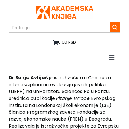
Skip
to
content
0,00 RSD
Toggle
Naviga
Home
About us
Dr Sonja Avlijaš
je istraživačica u Centru za
interdisciplinarnu evaluaciju javnih politika
Books
(LIEPP) na univerzitetu Sciences Po u Parizu,
In preparation
urednica publikacije
Pitanje Evrope
Evropskog
Sale
instituta na Londonskoj školi ekonomije (LSE) i
članica Programskog saveta Fondacije za
Authors
razvoj ekonomske nauke (FREN) u Beogradu.
News
Realizovala je istraživačke projekte za Evropsku