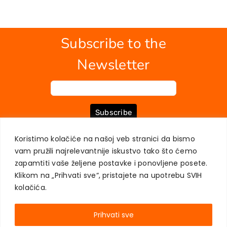
Subscribe to the
Newsletter
Subscribe
Koristimo kolačiće na našoj veb stranici da bismo
vam pružili najrelevantnije iskustvo tako što ćemo
ABOUT US
BOOKS
MY ACCOUNT
CONTACT
TERMS OF PURCHASE
zapamtiti vaše željene postavke i ponovljene posete.
USER PRIVACY PROTECTION
Klikom na „Prihvati sve“, pristajete na upotrebu SVIH
kolačića.
Prihvati sve
AKADEMSKA KNJIGA © 2023