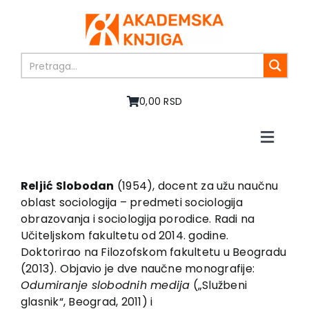
Skip
to
content
0,00 RSD
Toggle
Naviga
Home
About us
Reljić Slobodan
(1954), docent za užu naučnu
oblast sociologija – predmeti sociologija
Books
obrazovanja i sociologija porodice. Radi na
In preparation
Učiteljskom fakultetu od 2014. godine.
Sale
Doktorirao na Filozofskom fakultetu u Beogradu
(2013). Objavio je dve naučne monografije:
Authors
Odumiranje slobodnih medija
(„Službeni
News
glasnik“, Beograd, 2011) i