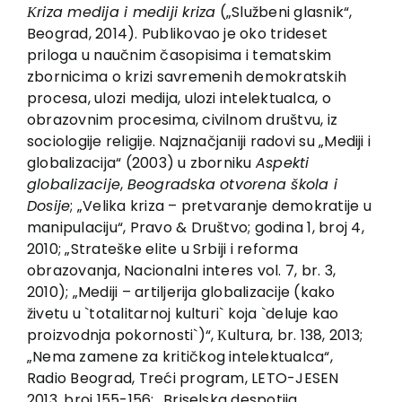
EU PROJECTS
Кriza medija i mediji kriza
(„Službeni glasnik“,
Beograd, 2014). Publikovao je oko trideset
Contact
priloga u naučnim časopisima i tematskim
zbornicima o krizi savremenih demokratskih
procesa, ulozi medija, ulozi intelektualca, o
obrazovnim procesima, civilnom društvu, iz
sociologije religije. Najznačjaniji radovi su „Mediji i
globalizacija“ (2003) u zborniku
Aspekti
globalizacije
,
Beogradska otvorena škola i
Dosije
; „Velika kriza – pretvaranje demokratije u
manipulaciju“, Pravo & Društvo; godina 1, broj 4,
2010; „Strateške elite u Srbiji i reforma
obrazovanja, Nacionalni interes vol. 7, br. 3,
2010); „Mediji – artiljerija globalizacije (kako
živetu u `totalitarnoj kulturi` koja `deluje kao
proizvodnja pokornosti`)“, Кultura, br. 138, 2013;
„Nema zamene za kritičkog intelektualca“,
Radio Beograd, Treći program, LETO-JESEN
2013, broj 155-156; „Briselska despotija