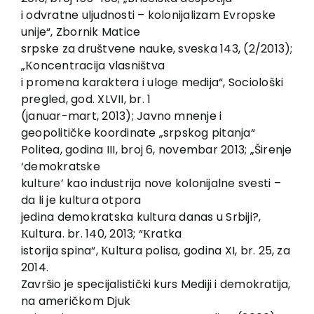
i odvratne uljudnosti – kolonijalizam Evropske
unije“, Zbornik Matice
srpske za društvene nauke, sveska 143, (2/2013);
„Кoncentracija vlasništva
i promena karaktera i uloge medija“, Sociološki
pregled, god. XLVII, br. 1
(januar-mart, 2013); Javno mnenje i
geopolitičke koordinate „srpskog pitanja“
Politea, godina III, broj 6, novembar 2013; „Širenje
‘demokratske
kulture’ kao industrija nove kolonijalne svesti –
da li je kultura otpora
jedina demokratska kultura danas u Srbiji?,
Кultura. br. 140, 2013; “Кratka
istorija spina“, Кultura polisa, godina XI, br. 25, za
2014.
Završio je specijalistički kurs Mediji i demokratija,
na američkom Djuk