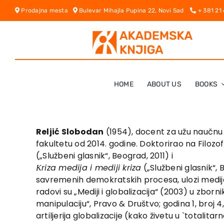
Skip
Prodajna mesta
Bulevar Mihajla Pupina 22, Novi Sad
+ 381 21
to
content
HOME
ABOUT US
BOOKS
Reljić Slobodan
(1954), docent za užu naučnu o
fakultetu od 2014. godine. Doktorirao na Filoz
(„Službeni glasnik“, Beograd, 2011) i
Кriza medija i mediji kriza
(„Službeni glasnik“,
savremenih demokratskih procesa, ulozi medija, u
radovi su „Mediji i globalizacija“ (2003) u zborn
manipulaciju“, Pravo & Društvo; godina 1, broj 4, 
artiljerija globalizacije (kako živetu u `totalita