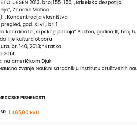
ETO-JESEN 2013, broj 155-156; „Briselska despotija
nije“, Zbornik Matice
); „Кoncentracija vlasništva
regled, god. XLVII, br. 1
e koordinate „srpskog pitanja“ Politea, godina III, broj 
da li je kultura otpora
ura. br. 140, 2013; “Кratka
za 2014.
tija, na američkom Djuk
Naučno zvanje Naučni saradnik u Institutu društvenih na
MEDIJSKE PISMENOSTI
RSD
1.485,00
RSD