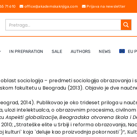
 65 71 610
office@akademskaknjiga.com
Prijava na newsletter
IN PREPARATION
SALE
AUTHORS
NEWS
EU 
blast sociologija – predmeti sociologija obrazovanja i s
ofskom fakultetu u Beogradu (2013). Objavio je dve nauč
 Beograd, 2014). Publikovao je oko trideset priloga u nau
lozi intelektualca, o obrazovnim procesima, civilnom druš
iku
Aspekti globalizacije
,
Beogradska otvorena škola i D
2010; „Strateške elite u Srbiji i reforma obrazovanja, Nacion
rnoj kulturi` koja `deluje kao proizvodnja pokornosti`)“, К