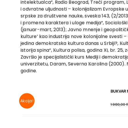
intelektualca“, Radio Beograd, Treći program, L
i odvratne uljudnosti – kolonijalizam Evropske u
srpske za društvene nauke, sveska 143, (2/2013
i promena karaktera i uloge medija“, Sociološki p
(januar-mart, 2013); Javno mnenje i geopolitičk
kulture’ kao industrija nove kolonijalne svesti – 
jedina demokratska kultura danas u Srbiji?, Кult
istorija spina“, Кultura polisa, godina XI, br. 25, 
Završio je specijalistički kurs Mediji i demokra
univerzitetu, Daram, Severna Кarolina (2000). 
godine.
BUKVAR 
Akcija!
1.980,00