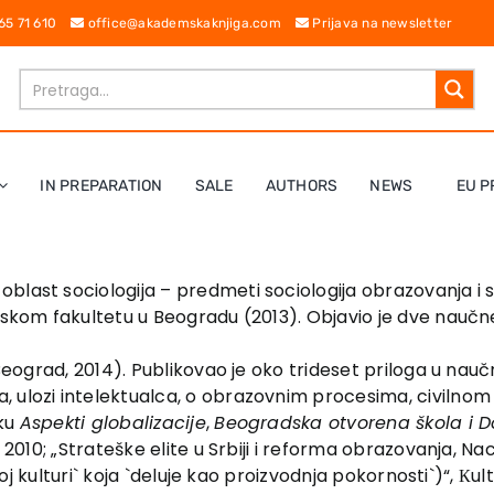
 65 71 610
office@akademskaknjiga.com
Prijava na newsletter
IN PREPARATION
SALE
AUTHORS
NEWS
EU P
blast sociologija – predmeti sociologija obrazovanja i s
ofskom fakultetu u Beogradu (2013). Objavio je dve nauč
 Beograd, 2014). Publikovao je oko trideset priloga u nau
lozi intelektualca, o obrazovnim procesima, civilnom druš
iku
Aspekti globalizacije
,
Beogradska otvorena škola i D
2010; „Strateške elite u Srbiji i reforma obrazovanja, Nacion
rnoj kulturi` koja `deluje kao proizvodnja pokornosti`)“, К