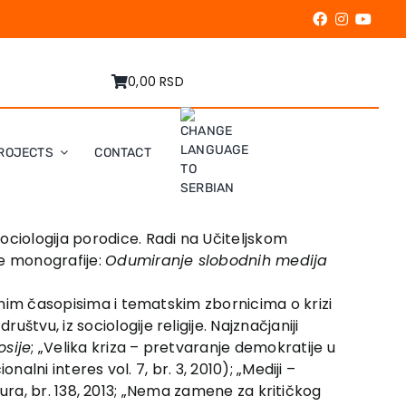
0,00 RSD
ROJECTS
CONTACT
ociologija porodice. Radi na Učiteljskom
ne monografije:
Odumiranje slobodnih medija
čnim časopisima i tematskim zbornicima o krizi
tvu, iz sociologije religije. Najznačjaniji
osije
; „Velika kriza – pretvaranje demokratije u
alni interes vol. 7, br. 3, 2010); „Mediji –
ultura, br. 138, 2013; „Nema zamene za kritičkog