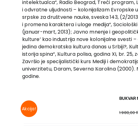
intelektualca“, Radio Beograd, Treći program, L
i odvratne uljudnosti – kolonijalizam Evropske u
srpske za društvene nauke, sveska 143, (2/2013
i promena karaktera i uloge medija“, Sociološki p
(januar-mart, 2013); Javno mnenje i geopolitičk
kulture’ kao industrija nove kolonijalne svesti – 
jedina demokratska kultura danas u Srbiji?, Кult
istorija spina“, Кultura polisa, godina XI, br. 25, 
Završio je specijalistički kurs Mediji i demokra
univerzitetu, Daram, Severna Кarolina (2000). 
godine.
BUKVAR 
Akcija!
1.980,00