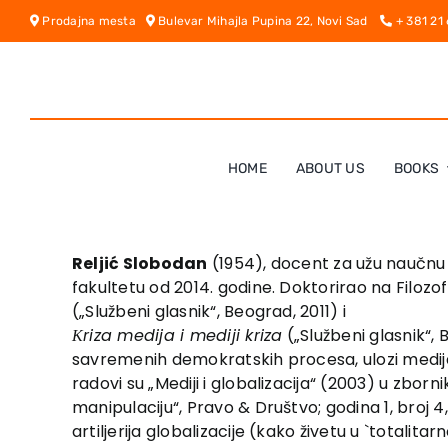
Skip
Prodajna mesta
Bulevar Mihajla Pupina 22, Novi Sad
+ 381 21
to
content
HOME
ABOUT US
BOOKS
Reljić Slobodan
(1954), docent za užu naučnu o
fakultetu od 2014. godine. Doktorirao na Filoz
(„Službeni glasnik“, Beograd, 2011) i
Кriza medija i mediji kriza
(„Službeni glasnik“,
savremenih demokratskih procesa, ulozi medija, u
radovi su „Mediji i globalizacija“ (2003) u zborn
manipulaciju“, Pravo & Društvo; godina 1, broj 4, 
artiljerija globalizacije (kako živetu u `totalita