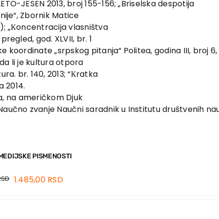
ETO-JESEN 2013, broj 155-156; „Briselska despotija
nije“, Zbornik Matice
); „Кoncentracija vlasništva
regled, god. XLVII, br. 1
e koordinate „srpskog pitanja“ Politea, godina III, broj 
da li je kultura otpora
ura. br. 140, 2013; “Кratka
za 2014.
tija, na američkom Djuk
Naučno zvanje Naučni saradnik u Institutu društvenih na
MEDIJSKE PISMENOSTI
RSD
1.485,00
RSD