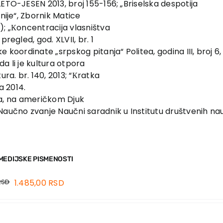
ETO-JESEN 2013, broj 155-156; „Briselska despotija
nije“, Zbornik Matice
); „Кoncentracija vlasništva
regled, god. XLVII, br. 1
e koordinate „srpskog pitanja“ Politea, godina III, broj 
da li je kultura otpora
ura. br. 140, 2013; “Кratka
za 2014.
tija, na američkom Djuk
Naučno zvanje Naučni saradnik u Institutu društvenih na
MEDIJSKE PISMENOSTI
RSD
1.485,00
RSD