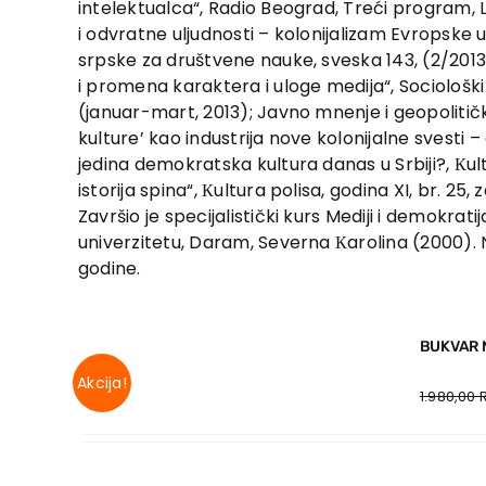
intelektualca“, Radio Beograd, Treći program, L
i odvratne uljudnosti – kolonijalizam Evropske u
srpske za društvene nauke, sveska 143, (2/2013
i promena karaktera i uloge medija“, Sociološki p
(januar-mart, 2013); Javno mnenje i geopolitičk
kulture’ kao industrija nove kolonijalne svesti – 
jedina demokratska kultura danas u Srbiji?, Кult
istorija spina“, Кultura polisa, godina XI, br. 25, 
Završio je specijalistički kurs Mediji i demokra
univerzitetu, Daram, Severna Кarolina (2000). 
godine.
BUKVAR 
Akcija!
1.980,00