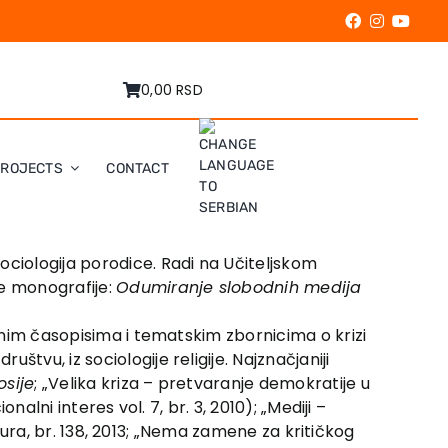
0,00 RSD
PROJECTS
CONTACT
ociologija porodice. Radi na Učiteljskom
ne monografije:
Odumiranje slobodnih medija
čnim časopisima i tematskim zbornicima o krizi
tvu, iz sociologije religije. Najznačjaniji
osije
; „Velika kriza – pretvaranje demokratije u
alni interes vol. 7, br. 3, 2010); „Mediji –
ultura, br. 138, 2013; „Nema zamene za kritičkog