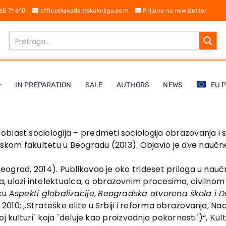
 65 71 610
office@akademskaknjiga.com
Prijava na newsletter
IN PREPARATION
SALE
AUTHORS
NEWS
EU 
blast sociologija – predmeti sociologija obrazovanja i s
ofskom fakultetu u Beogradu (2013). Objavio je dve nauč
 Beograd, 2014). Publikovao je oko trideset priloga u nau
lozi intelektualca, o obrazovnim procesima, civilnom druš
iku
Aspekti globalizacije
,
Beogradska otvorena škola i D
2010; „Strateške elite u Srbiji i reforma obrazovanja, Nacion
rnoj kulturi` koja `deluje kao proizvodnja pokornosti`)“, К