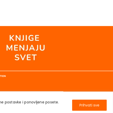
TION
ene postavke i ponovljene posete.
Prihvati sve