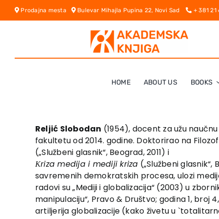
Skip
Prodajna mesta
Bulevar Mihajla Pupina 22, Novi Sad
+ 381 21
to
content
HOME
ABOUT US
BOOKS
Reljić Slobodan
(1954), docent za užu naučnu o
fakultetu od 2014. godine. Doktorirao na Filoz
(„Službeni glasnik“, Beograd, 2011) i
Кriza medija i mediji kriza
(„Službeni glasnik“,
savremenih demokratskih procesa, ulozi medija, u
radovi su „Mediji i globalizacija“ (2003) u zborn
manipulaciju“, Pravo & Društvo; godina 1, broj 4, 
artiljerija globalizacije (kako živetu u `totalita