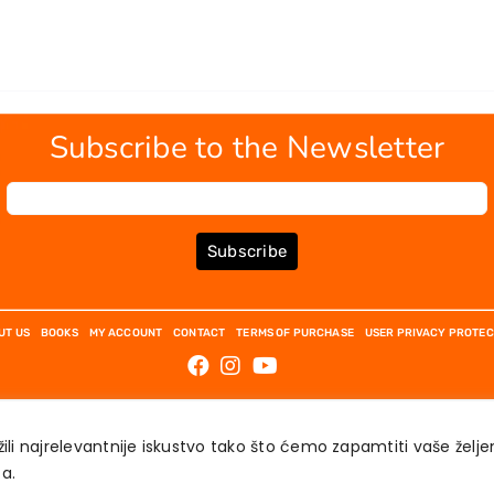
Subscribe to the Newsletter
Subscribe
UT US
BOOKS
MY ACCOUNT
CONTACT
TERMS OF PURCHASE
USER PRIVACY PROTEC
ili najrelevantnije iskustvo tako što ćemo zapamtiti vaše želj
́a.
AKADEMSKA KNJIGA © 2023