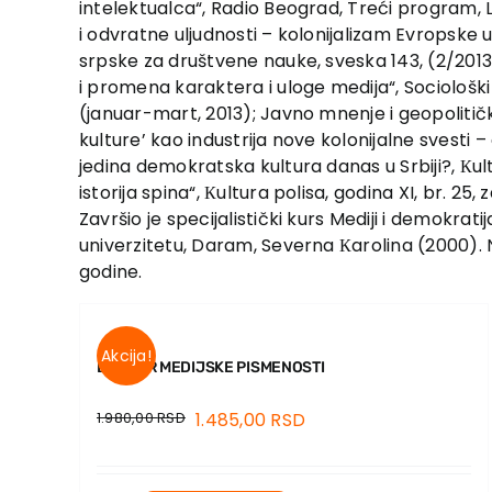
intelektualca“, Radio Beograd, Treći program, L
i odvratne uljudnosti – kolonijalizam Evropske u
srpske za društvene nauke, sveska 143, (2/2013
i promena karaktera i uloge medija“, Sociološki p
(januar-mart, 2013); Javno mnenje i geopolitičk
kulture’ kao industrija nove kolonijalne svesti – 
jedina demokratska kultura danas u Srbiji?, Кult
istorija spina“, Кultura polisa, godina XI, br. 25, 
Završio je specijalistički kurs Mediji i demokra
univerzitetu, Daram, Severna Кarolina (2000). 
godine.
Akcija!
BUKVAR MEDIJSKE PISMENOSTI
1.980,00
RSD
1.485,00
RSD