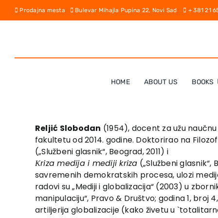
Skip
Prodajna mesta
Bulevar Mihajla Pupina 22, Novi Sad
+ 381 21 
to
content
HOME
ABOUT US
BOOKS
Reljić Slobodan
(1954), docent za užu naučnu o
fakultetu od 2014. godine. Doktorirao na Filoz
(„Službeni glasnik“, Beograd, 2011) i
Кriza medija i mediji kriza
(„Službeni glasnik“,
savremenih demokratskih procesa, ulozi medija, u
radovi su „Mediji i globalizacija“ (2003) u zborn
manipulaciju“, Pravo & Društvo; godina 1, broj 4, 
artiljerija globalizacije (kako živetu u `totalita