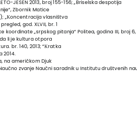
ETO-JESEN 2013, broj 155-156; „Briselska despotija
nije“, Zbornik Matice
); „Кoncentracija vlasništva
regled, god. XLVII, br. 1
e koordinate „srpskog pitanja“ Politea, godina III, broj 
da li je kultura otpora
ura. br. 140, 2013; “Кratka
za 2014.
tija, na američkom Djuk
Naučno zvanje Naučni saradnik u Institutu društvenih na