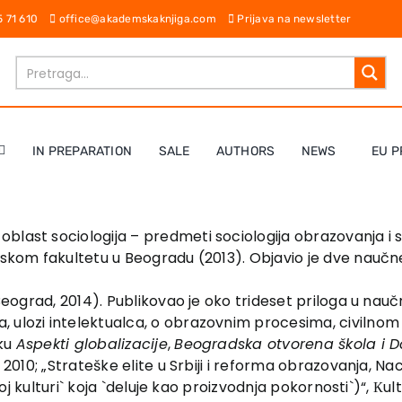
65 71 610
office@akademskaknjiga.com
Prijava na newsletter
IN PREPARATION
SALE
AUTHORS
NEWS
EU P
blast sociologija – predmeti sociologija obrazovanja i s
ofskom fakultetu u Beogradu (2013). Objavio je dve nauč
 Beograd, 2014). Publikovao je oko trideset priloga u nau
lozi intelektualca, o obrazovnim procesima, civilnom druš
iku
Aspekti globalizacije
,
Beogradska otvorena škola i D
2010; „Strateške elite u Srbiji i reforma obrazovanja, Nacion
rnoj kulturi` koja `deluje kao proizvodnja pokornosti`)“, К