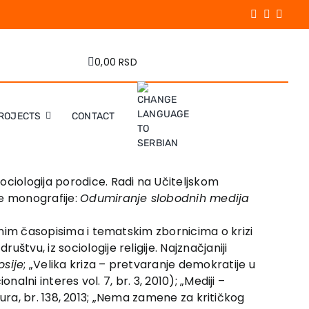
0,00 RSD
ROJECTS
CONTACT
ociologija porodice. Radi na Učiteljskom
ne monografije:
Odumiranje slobodnih medija
čnim časopisima i tematskim zbornicima o krizi
tvu, iz sociologije religije. Najznačjaniji
osije
; „Velika kriza – pretvaranje demokratije u
alni interes vol. 7, br. 3, 2010); „Mediji –
ultura, br. 138, 2013; „Nema zamene za kritičkog