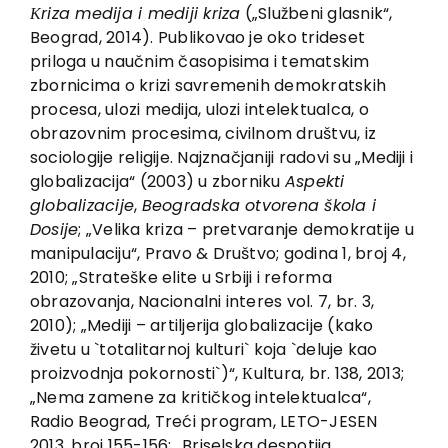
EU PROJECTS
Кriza medija i mediji kriza
(„Službeni glasnik“,
Beograd, 2014). Publikovao je oko trideset
Contact
priloga u naučnim časopisima i tematskim
zbornicima o krizi savremenih demokratskih
procesa, ulozi medija, ulozi intelektualca, o
obrazovnim procesima, civilnom društvu, iz
sociologije religije. Najznačjaniji radovi su „Mediji i
globalizacija“ (2003) u zborniku
Aspekti
globalizacije
,
Beogradska otvorena škola i
Dosije
; „Velika kriza – pretvaranje demokratije u
manipulaciju“, Pravo & Društvo; godina 1, broj 4,
2010; „Strateške elite u Srbiji i reforma
obrazovanja, Nacionalni interes vol. 7, br. 3,
2010); „Mediji – artiljerija globalizacije (kako
živetu u `totalitarnoj kulturi` koja `deluje kao
proizvodnja pokornosti`)“, Кultura, br. 138, 2013;
„Nema zamene za kritičkog intelektualca“,
Radio Beograd, Treći program, LETO-JESEN
2013, broj 155-156; „Briselska despotija