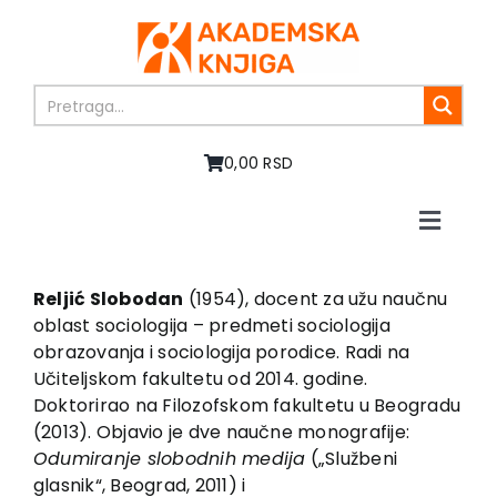
Skip
to
content
0,00 RSD
Toggle
Naviga
Home
About us
Reljić Slobodan
(1954), docent za užu naučnu
oblast sociologija – predmeti sociologija
Books
obrazovanja i sociologija porodice. Radi na
In preparation
Učiteljskom fakultetu od 2014. godine.
Sale
Doktorirao na Filozofskom fakultetu u Beogradu
(2013). Objavio je dve naučne monografije:
Authors
Odumiranje slobodnih medija
(„Službeni
News
glasnik“, Beograd, 2011) i