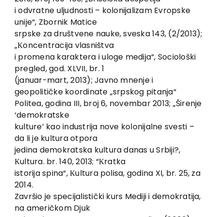
i odvratne uljudnosti – kolonijalizam Evropske
unije“, Zbornik Matice
srpske za društvene nauke, sveska 143, (2/2013);
„Кoncentracija vlasništva
i promena karaktera i uloge medija“, Sociološki
pregled, god. XLVII, br. 1
(januar-mart, 2013); Javno mnenje i
geopolitičke koordinate „srpskog pitanja“
Politea, godina III, broj 6, novembar 2013; „Širenje
‘demokratske
kulture’ kao industrija nove kolonijalne svesti –
da li je kultura otpora
jedina demokratska kultura danas u Srbiji?,
Кultura. br. 140, 2013; “Кratka
istorija spina“, Кultura polisa, godina XI, br. 25, za
2014.
Završio je specijalistički kurs Mediji i demokratija,
na američkom Djuk