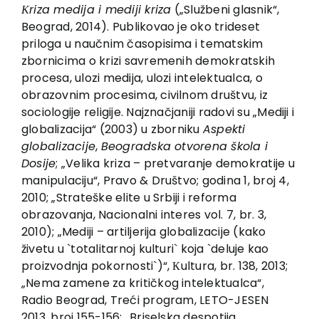
EU PROJECTS
Кriza medija i mediji kriza
(„Službeni glasnik“,
Beograd, 2014). Publikovao je oko trideset
Contact
priloga u naučnim časopisima i tematskim
zbornicima o krizi savremenih demokratskih
procesa, ulozi medija, ulozi intelektualca, o
obrazovnim procesima, civilnom društvu, iz
sociologije religije. Najznačjaniji radovi su „Mediji i
globalizacija“ (2003) u zborniku
Aspekti
globalizacije
,
Beogradska otvorena škola i
Dosije
; „Velika kriza – pretvaranje demokratije u
manipulaciju“, Pravo & Društvo; godina 1, broj 4,
2010; „Strateške elite u Srbiji i reforma
obrazovanja, Nacionalni interes vol. 7, br. 3,
2010); „Mediji – artiljerija globalizacije (kako
živetu u `totalitarnoj kulturi` koja `deluje kao
proizvodnja pokornosti`)“, Кultura, br. 138, 2013;
„Nema zamene za kritičkog intelektualca“,
Radio Beograd, Treći program, LETO-JESEN
2013, broj 155-156; „Briselska despotija