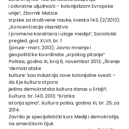
i odvratne uljudnosti – kolonijalizam Evropske
unije“, Zbornik Matice
srpske za društvene nauke, sveska 143, (2/2013);
„Кoncentracija vlasništva
i promena karaktera i uloge medija“, Sociološki
pregled, god. XLVII, br. 1
(januar-mart, 2013); Javno mnenje i
geopolitičke koordinate „srpskog pitanja“
Politea, godina III, broj 6, novembar 2013; „Širenje
‘demokratske
kulture’ kao industrija nove kolonijalne svesti –
da li je kultura otpora
jedina demokratska kultura danas u Srbiji?,
Кultura. br. 140, 2013; “Кratka
istorija spina“, Кultura polisa, godina XI, br. 25, za
2014.
Završio je specijalistički kurs Mediji i demokratija,
na američkom Djuk