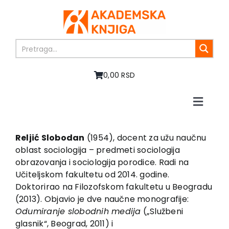
Skip
to
content
0,00 RSD
Toggle
Naviga
Home
About us
Reljić Slobodan
(1954), docent za užu naučnu
oblast sociologija – predmeti sociologija
Books
obrazovanja i sociologija porodice. Radi na
In preparation
Učiteljskom fakultetu od 2014. godine.
Sale
Doktorirao na Filozofskom fakultetu u Beogradu
(2013). Objavio je dve naučne monografije:
Authors
Odumiranje slobodnih medija
(„Službeni
News
glasnik“, Beograd, 2011) i