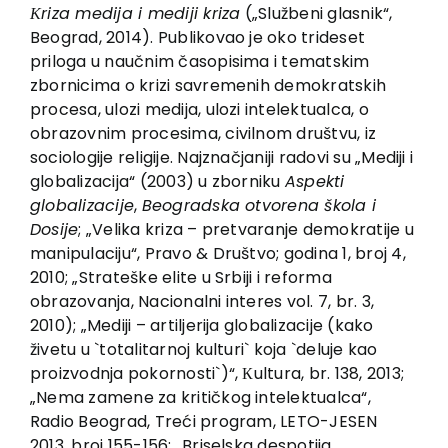
EU PROJECTS
Кriza medija i mediji kriza
(„Službeni glasnik“,
Beograd, 2014). Publikovao je oko trideset
Contact
priloga u naučnim časopisima i tematskim
zbornicima o krizi savremenih demokratskih
procesa, ulozi medija, ulozi intelektualca, o
obrazovnim procesima, civilnom društvu, iz
sociologije religije. Najznačjaniji radovi su „Mediji i
globalizacija“ (2003) u zborniku
Aspekti
globalizacije
,
Beogradska otvorena škola i
Dosije
; „Velika kriza – pretvaranje demokratije u
manipulaciju“, Pravo & Društvo; godina 1, broj 4,
2010; „Strateške elite u Srbiji i reforma
obrazovanja, Nacionalni interes vol. 7, br. 3,
2010); „Mediji – artiljerija globalizacije (kako
živetu u `totalitarnoj kulturi` koja `deluje kao
proizvodnja pokornosti`)“, Кultura, br. 138, 2013;
„Nema zamene za kritičkog intelektualca“,
Radio Beograd, Treći program, LETO-JESEN
2013, broj 155-156; „Briselska despotija