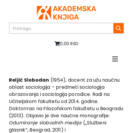
Skip
to
content
0,00 RSD
Toggle
Naviga
Home
About us
Reljić Slobodan
(1954), docent za užu naučnu
oblast sociologija – predmeti sociologija
Books
obrazovanja i sociologija porodice. Radi na
In preparation
Učiteljskom fakultetu od 2014. godine.
Sale
Doktorirao na Filozofskom fakultetu u Beogradu
(2013). Objavio je dve naučne monografije:
Authors
Odumiranje slobodnih medija
(„Službeni
News
glasnik“, Beograd, 2011) i