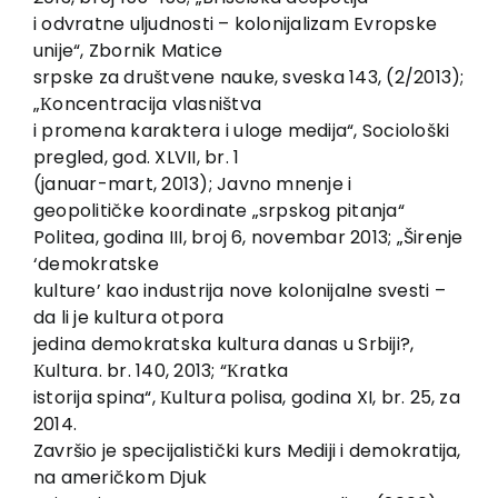
i odvratne uljudnosti – kolonijalizam Evropske
unije“, Zbornik Matice
srpske za društvene nauke, sveska 143, (2/2013);
„Кoncentracija vlasništva
i promena karaktera i uloge medija“, Sociološki
pregled, god. XLVII, br. 1
(januar-mart, 2013); Javno mnenje i
geopolitičke koordinate „srpskog pitanja“
Politea, godina III, broj 6, novembar 2013; „Širenje
‘demokratske
kulture’ kao industrija nove kolonijalne svesti –
da li je kultura otpora
jedina demokratska kultura danas u Srbiji?,
Кultura. br. 140, 2013; “Кratka
istorija spina“, Кultura polisa, godina XI, br. 25, za
2014.
Završio je specijalistički kurs Mediji i demokratija,
na američkom Djuk