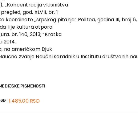
); „Кoncentracija vlasništva
regled, god. XLVII, br. 1
e koordinate „srpskog pitanja“ Politea, godina III, broj 
da li je kultura otpora
ura. br. 140, 2013; “Кratka
za 2014.
tija, na američkom Djuk
Naučno zvanje Naučni saradnik u Institutu društvenih na
MEDIJSKE PISMENOSTI
RSD
1.485,00
RSD