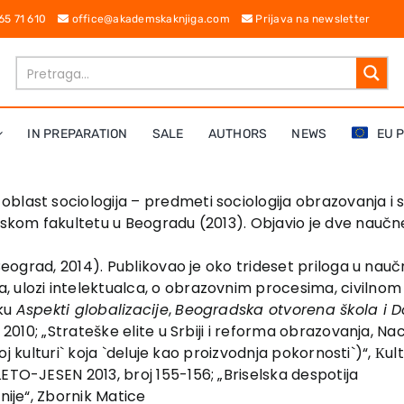
 65 71 610
office@akademskaknjiga.com
Prijava na newsletter
IN PREPARATION
SALE
AUTHORS
NEWS
EU 
blast sociologija – predmeti sociologija obrazovanja i s
ofskom fakultetu u Beogradu (2013). Objavio je dve nauč
 Beograd, 2014). Publikovao je oko trideset priloga u nau
lozi intelektualca, o obrazovnim procesima, civilnom druš
iku
Aspekti globalizacije
,
Beogradska otvorena škola i D
2010; „Strateške elite u Srbiji i reforma obrazovanja, Nacion
rnoj kulturi` koja `deluje kao proizvodnja pokornosti`)“, К
ETO-JESEN 2013, broj 155-156; „Briselska despotija
nije“, Zbornik Matice