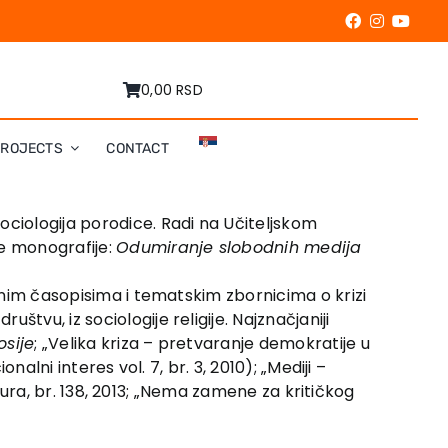
0,00 RSD
PROJECTS
CONTACT
ociologija porodice. Radi na Učiteljskom
ne monografije:
Odumiranje slobodnih medija
čnim časopisima i tematskim zbornicima o krizi
tvu, iz sociologije religije. Najznačjaniji
osije
; „Velika kriza – pretvaranje demokratije u
alni interes vol. 7, br. 3, 2010); „Mediji –
ultura, br. 138, 2013; „Nema zamene za kritičkog