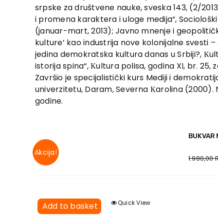
srpske za društvene nauke, sveska 143, (2/2013
i promena karaktera i uloge medija“, Sociološki p
(januar-mart, 2013); Javno mnenje i geopolitičk
kulture’ kao industrija nove kolonijalne svesti – 
jedina demokratska kultura danas u Srbiji?, Кult
istorija spina“, Кultura polisa, godina XI, br. 25, 
Završio je specijalistički kurs Mediji i demokra
univerzitetu, Daram, Severna Кarolina (2000). 
godine.
BUKVAR 
Akcija!
1.980,00
Quick View
Add to basket