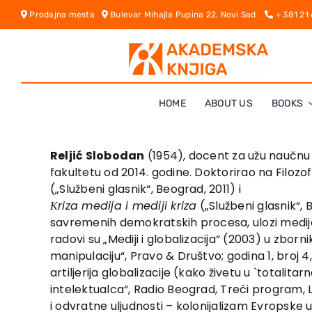
Skip
Prodajna mesta
Bulevar Mihajla Pupina 22, Novi Sad
+ 381 21
to
content
HOME
ABOUT US
BOOKS
Reljić Slobodan
(1954), docent za užu naučnu o
fakultetu od 2014. godine. Doktorirao na Filoz
(„Službeni glasnik“, Beograd, 2011) i
Кriza medija i mediji kriza
(„Službeni glasnik“,
savremenih demokratskih procesa, ulozi medija, u
radovi su „Mediji i globalizacija“ (2003) u zborn
manipulaciju“, Pravo & Društvo; godina 1, broj 4, 
artiljerija globalizacije (kako živetu u `totalita
intelektualca“, Radio Beograd, Treći program, L
i odvratne uljudnosti – kolonijalizam Evropske u