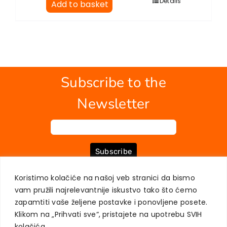
Details
Add to basket
Subscribe to the
Newsletter
Subscribe
Koristimo kolačiće na našoj veb stranici da bismo
vam pružili najrelevantnije iskustvo tako što ćemo
ABOUT US
BOOKS
MY ACCOUNT
CONTACT
TERMS OF PURCHASE
zapamtiti vaše željene postavke i ponovljene posete.
USER PRIVACY PROTECTION
Klikom na „Prihvati sve“, pristajete na upotrebu SVIH
kolačića.