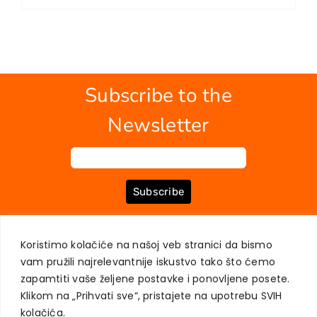
EU PROJECTS
Contact
Subscribe to the
Newsletter
Subscribe
Koristimo kolačiće na našoj veb stranici da bismo
ABOUT US
BOOKS
MY ACCOUNT
CONTACT
TERMS OF PURCHASE
vam pružili najrelevantnije iskustvo tako što ćemo
USER PRIVACY PROTECTION
zapamtiti vaše željene postavke i ponovljene posete.
Klikom na „Prihvati sve“, pristajete na upotrebu SVIH
kolačića.