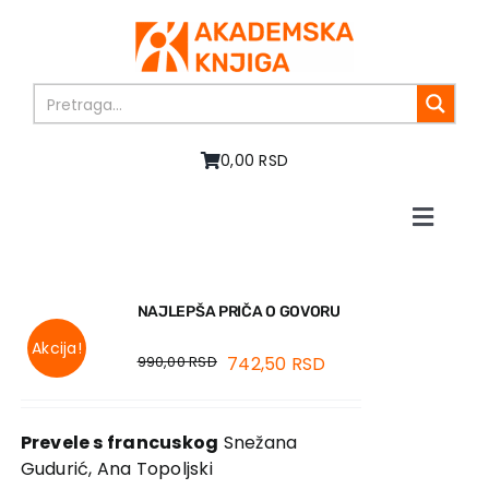
Skip
to
content
0,00 RSD
Toggle
Naviga
Home
About us
NAJLEPŠA PRIČA O GOVORU
Books
Akcija!
In preparation
990,00
RSD
742,50
RSD
Sale
Authors
Prevele s francuskog
Snežana
News
Gudurić, Ana Topoljski