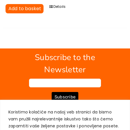
EU PROJECTS
Details
Add to basket
Contact
Subscribe to the
Newsletter
Subscribe
Koristimo kolačiće na našoj veb stranici da bismo
vam pružili najrelevantnije iskustvo tako što ćemo
ABOUT US
BOOKS
MY ACCOUNT
CONTACT
TERMS OF PURCHASE
zapamtiti vaše željene postavke i ponovljene posete.
USER PRIVACY PROTECTION