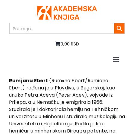
Skip
to
content
0,00 RSD
Toggle
Naviga
Home
About us
Rumjana Ebert
(Rumяna Ebert/Rumiana
Ebert) rođena je u Plovdivu, u Bugarskoj, kao
Books
unuka Petra Aceva (Petъr Acev), vojvode iz
In preparation
Prilepa, a u Nemačku je emigrirala 1966.
Sale
Studirala je i doktorirala hemiju na Tehničkom
univerzitetu u Minhenu i studirala muzikologiju na
Authors
Univerzitetu u Hajdelbergu. Radila je kao
News
hemičar u minhenskom Birou za patente, na