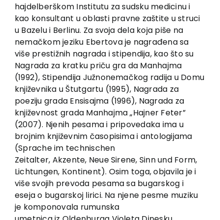
EU PROJECTS
hajdelberškom Institutu za sudsku medicinu i
kao konsultant u oblasti pravne zaštite u struci
Contact
u Bazelu i Berlinu. Za svoja dela koja piše na
nemačkom jeziku Ebertova je nagrađena sa
više prestižnih nagrada i stipendija, kao što su
Nagrada za kratku priču gra da Manhajma
(1992), Stipendija Južnonemačkog radija u Domu
književnika u Štutgartu (1995), Nagrada za
poeziju grada Ensisajma (1996), Nagrada za
književnost grada Manhajma „Hajner Feter”
(2007). Njenih pesama i pripovedaka ima u
brojnim književnim časopisima i antologijama
(Sprache im technischen
Zeitalter, Akzente, Neue Sirene, Sinn und Form,
Lichtungen, Кontinent). Osim toga, objavila je i
više svojih prevoda pesama sa bugarskog i
eseja o bugarskoj lirici. Na njene pesme muziku
je komponovala rumunska
umetnica iz Oldenburga Violeta Dinesku.