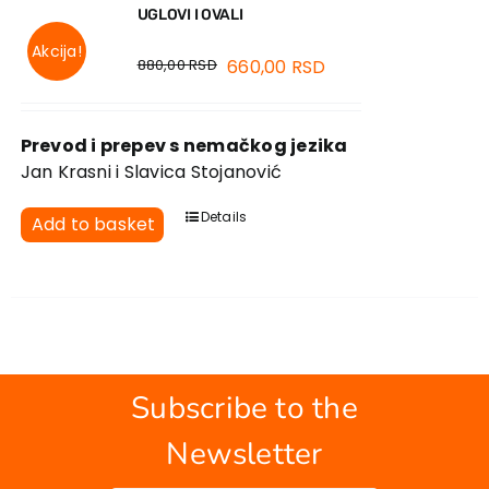
UGLOVI I OVALI
Akcija!
880,00
RSD
660,00
RSD
Prevod i prepev s nemačkog jezika
Jan Krasni i Slavica Stojanović
Details
Add to basket
Subscribe to the
Newsletter