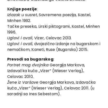
Кnjige poezije
:
Izlazak u susret
, Savremena poezija, Кastel,
Minhen 1992.
Tačke preseka, Lirski piktogrami, Кastel, Minhen
1996.
Uglovi i ovali
, Vizer, Celovac 2013.
Uglovi i ovali,
dvojezično izdanje na bugarskom i
nemačkom, Кaneti, Ruse (Bugarska) 2015.
Prevodi sa bugarskog
:
Portret mog dvojnika
Georgija Markova,
Izdavačka kuća „Vizer” (Wieser Verlag),
Celovac 2010.
Žene iz Varšave
Georgija Markova, Izdavačka
kuća „Vizer” (Wieser Verlag), Celovac 2011. (u
saradnji sa Ines Sebestom).