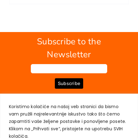
EU PROJECTS
Contact
Subscribe to the
Newsletter
Subscribe
Koristimo kolačiće na našoj veb stranici da bismo
ABOUT US
BOOKS
MY ACCOUNT
CONTACT
TERMS OF PURCHASE
vam pružili najrelevantnije iskustvo tako što ćemo
USER PRIVACY PROTECTION
zapamtiti vaše željene postavke i ponovljene posete.
Klikom na „Prihvati sve“, pristajete na upotrebu SVIH
kolačića.