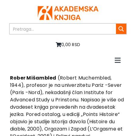
Skip
to
content
0,00 RSD
Toggle
Naviga
Home
Rober Mišambled
(Robert Muchembled,
About us
1944), profesor je na univerzitetu Pariz -Sever
Books
(Paris -Nord), nekadašnji član Institute for
Advanced Study u Prinstonu. Napisao je više od
In preparation
dvadeset knjiga prevedenih na dvadesetak
Sale
jezika. Pored ostalog, u ediciji „Points Histoire“
Authors
objavio je studije Istorija đavola (Histoire du
News
diable, 2000), Orgazam i Zapad (L’Orgasme et