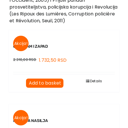
l’Occident, 2005) i Prljavi panduri
EU PROJECTS
prosvetiteljstva, policijska korupcija i Revolucija
Contact
(Les Ripoux des Lumières, Corruption policière
et Révolution, Seuil, 2011)
Akcija!
ORGAZAM I ZAPAD
2.310,00
RSD
1.732,50
RSD
Details
Add to basket
Akcija!
ISTORIJA NASILJA