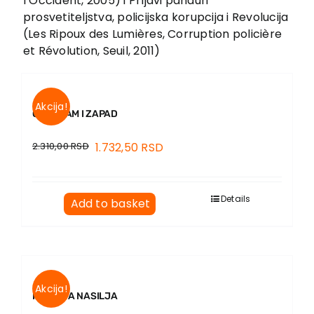
l’Occident, 2005) i Prljavi panduri
EU PROJECTS
prosvetiteljstva, policijska korupcija i Revolucija
Contact
(Les Ripoux des Lumières, Corruption policière
et Révolution, Seuil, 2011)
Akcija!
ORGAZAM I ZAPAD
2.310,00
RSD
1.732,50
RSD
Details
Add to basket
Akcija!
ISTORIJA NASILJA