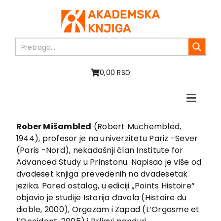
Skip
to
content
0,00 RSD
Toggle
Naviga
Home
Rober Mišambled
(Robert Muchembled,
About us
1944), profesor je na univerzitetu Pariz -Sever
Books
(Paris -Nord), nekadašnji član Institute for
Advanced Study u Prinstonu. Napisao je više od
In preparation
dvadeset knjiga prevedenih na dvadesetak
Sale
jezika. Pored ostalog, u ediciji „Points Histoire“
Authors
objavio je studije Istorija đavola (Histoire du
News
diable, 2000), Orgazam i Zapad (L’Orgasme et