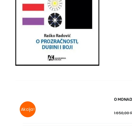
O MONADI
Akcija!
1.650,00