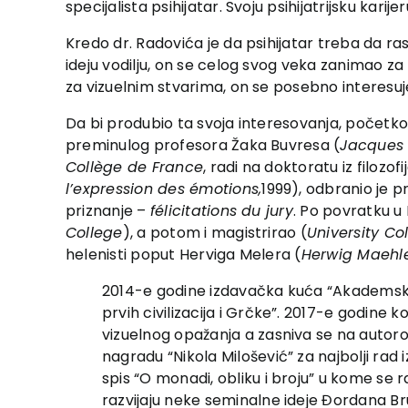
specijalista psihijatar. Svoju psihijatrijsku ka
Kredo dr. Radovića je da psihijatar treba da r
ideju vodilju, on se celog svog veka zanimao za 
za vizuelnim stvarima, on se posebno interesuje 
Da bi produbio ta svoja interesovanja, počet
preminulog profesora Žaka Buvresa (
Jacques
Collège de France
, radi na doktoratu iz filozo
l
’expression des émotions
,
1999), odbranio je 
priznanje –
félicitations du jury
. Po povratku u 
College
), a potom i magistrirao (
University Co
helenisti poput Herviga Melera (
Herwig Maehl
2014-e godine izdavačka kuća “Akademska k
prvih civilizacija i Grčke”. 2017-e godine k
vizuelnog opažanja a zasniva se na autorov
nagradu “Nikola Milošević” za najbolji rad 
spis “O monadi, obliku i broju” u kome se 
razvijaju neke seminalne ideje Đordana Brun