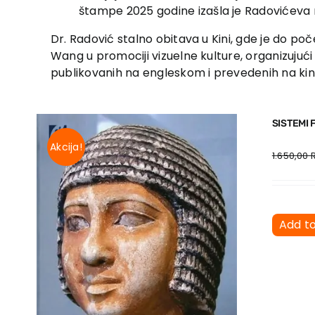
štampe 2025 godine izašla je Radovićeva m
Dr. Radović stalno obitava u Kini, gde je do po
Wang u promociji vizuelne kulture, organizujući i
publikovanih na engleskom i prevedenih na kin
SISTEMI 
Akcija!
1.650,00
Add t