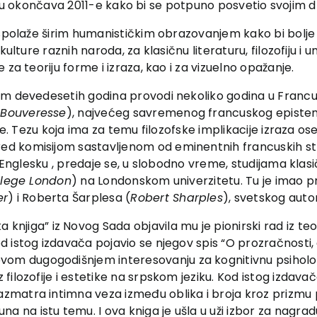
rijeru okončava 2011-e kako bi se potpuno posvetio svojim d
aspolaže širim humanističkim obrazovanjem kako bi bolje 
kulture raznih naroda, za klasičnu literaturu, filozofiju 
za teoriju forme i izraza, kao i za vizuelno opažanje.
kom devedesetih godina provodi nekoliko godina u Franc
 Bouveresse
), najvećeg savremenog francuskog epistemo
fije. Tezu koja ima za temu filozofske implikacije izraza os
pred komisijom sastavljenom od eminentnih francuskih str
Englesku , predaje se, u slobodno vreme, studijama klasičn
llege London
) na Londonskom univerzitetu. Tu je imao pr
er
) i Roberta Šarplesa (
Robert Sharples
), svetskog autor
njiga” iz Novog Sada objavila mu je pionirski rad iz te
od istog izdavača pojavio se njegov spis “O prozračnosti, d
om dugogodišnjem interesovanju za kognitivnu psihologiju.
iz filozofije i estetike na srpskom jeziku. Kod istog izdav
razmatra intimna veza između oblika i broja kroz prizmu 
a na istu temu. I ova kniga je ušla u uži izbor za nagradu