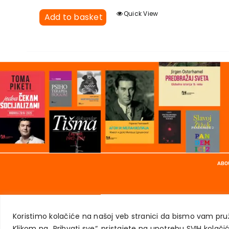
Quick View
Add to basket
ABO
Koristimo kolačiće na našoj veb stranici da bismo vam pruž
Klikom na „Prihvati sve“, pristajete na upotrebu SVIH kolačic