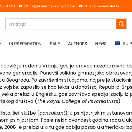
 65 71 610
office@akademskaknjiga.com
Prijava na newsletter
IN PREPARATION
SALE
AUTHORS
NEWS
EU 
adović je rođen u Vranju, gde je proveo nezaboravno det
vane generacije. Ponevši solidno gimnazijsko obrazovanje
t u Beogradu. Po završenim studijama, najpre je stacion
 iz vojske, zaposlio se kao lekar u današnjoj Republici S
veka prelazi u Englesku, gde završava specijalizaciju iz p
rijskog društva (
The Royal College of Psychiatrists
).
ista, šef službe (
consultant
), u psihijatrijskim ustano
m psihijatrijom. Posle nekih dvanaest godina rada u uloz
. 2008-e prelazi u Kinu gde dobija posao u američkoj bol