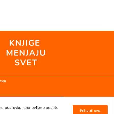
TION
ene postavke i ponovljene posete.
Prihvati sve