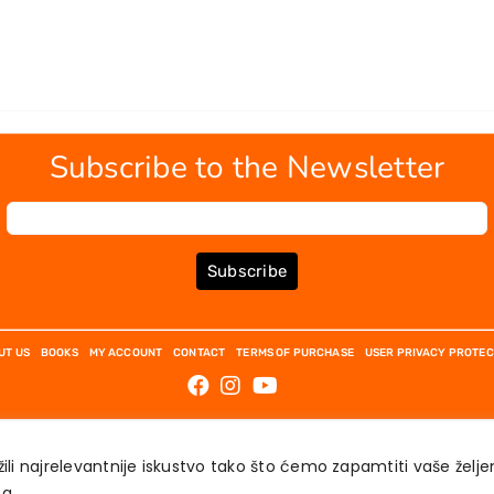
Subscribe to the Newsletter
Subscribe
UT US
BOOKS
MY ACCOUNT
CONTACT
TERMS OF PURCHASE
USER PRIVACY PROTEC
ili najrelevantnije iskustvo tako što ćemo zapamtiti vaše želj
́a.