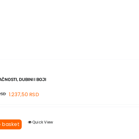
ČNOSTI, DUBINI I BOJI
RSD
1.237,50
RSD
Quick View
o basket