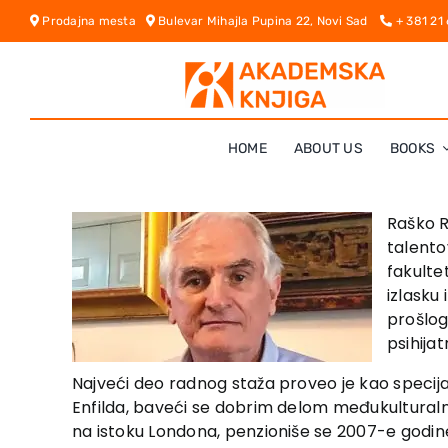
Skip
Prodajna mesta
Bulevar Mihajla Pupina 22, Novi Sad
+ 381 21
to
content
HOME
ABOUT US
BOOKS
Raško R
talento
fakulte
izlasku
prošlog 
psihijat
Najveći deo radnog staža proveo je kao specijal
Enfilda, baveći se dobrim delom međukulturalno
na istoku Londona, penzioniše se 2007-e godine