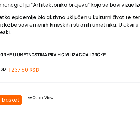
onografija “Arhitektonika brojeva” koja se bavi vizueliz
četka epidemije bio aktivno uključen u kulturni život te 
zložbe savremenih kineskih i stranih umetnika. U okviru te
eski.
FORME U UMETNOSTIMA PRVIH CIVILIZACIJA I GRČKE
RSD
1.237,50
RSD
Quick View
o basket