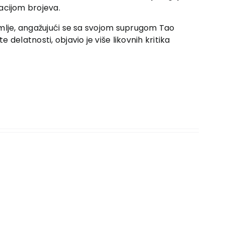
acijom brojeva.
zemlje, angažujući se sa svojom suprugom Tao
 delatnosti, objavio je više likovnih kritika