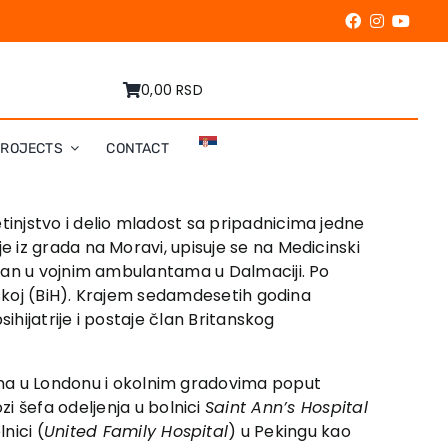
0,00 RSD
PROJECTS
CONTACT
injstvo i delio mladost sa pripadnicima jedne
 iz grada na Moravi, upisuje se na Medicinski
iran u vojnim ambulantama u Dalmaciji. Po
rpskoj (BiH). Krajem sedamdesetih godina
sihijatrije i postaje član Britanskog
vama u Londonu i okolnim gradovima poput
i šefa odeljenja u bolnici
Saint Ann
’s Hospital
nici (
United Family Hospital
) u Pekingu kao