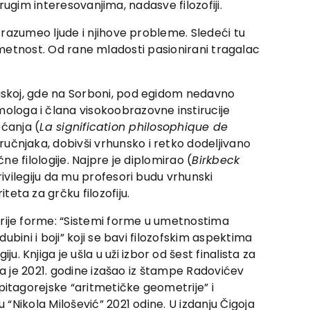
rugim interesovanjima, nadasve filozofiji.
razumeo ljude i njihove probleme. Sledeći tu
i umetnost. Od rane mladosti pasionirani tragalac
uskoj, gde na Sorboni, pod egidom nedavno
loga i člana visokoobrazovne instirucije
ećanja (
La signification philosophique de
učnjaka, dobivši vrhunsko i retko dodeljivano
e filologije. Najpre je diplomirao (
Birkbeck
ivilegiju da mu profesori budu vrhunski
iteta za grčku filozofiju.
orije forme: “Sistemi forme u umetnostima
ubini i boji” koji se bavi filozofskim aspektima
 Knjiga je ušla u uži izbor od šest finalista za
ača je 2021. godine izašao iz štampe Radovićev
pitagorejske “aritmetičke geometrije” i
 “Nikola Milošević” 2021 odine. U izdanju Čigoja