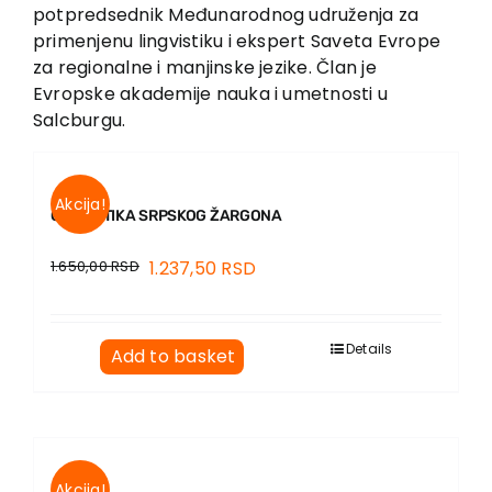
EU PROJECTS
potpredsednik Međunarodnog udruženja za
primenjenu lingvistiku i ekspert Saveta Evrope
Contact
za regionalne i manjinske jezike. Član je
Evropske akademije nauka i umetnosti u
Salcburgu.
Akcija!
GRAMATIKA SRPSKOG ŽARGONA
1.650,00
RSD
1.237,50
RSD
Details
Add to basket
Akcija!