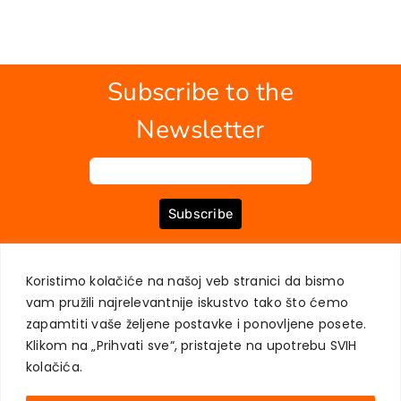
Subscribe to the
Newsletter
Subscribe
Koristimo kolačiće na našoj veb stranici da bismo
ABOUT US
BOOKS
MY ACCOUNT
CONTACT
TERMS OF PURCHASE
vam pružili najrelevantnije iskustvo tako što ćemo
USER PRIVACY PROTECTION
zapamtiti vaše željene postavke i ponovljene posete.
Klikom na „Prihvati sve“, pristajete na upotrebu SVIH
kolačića.