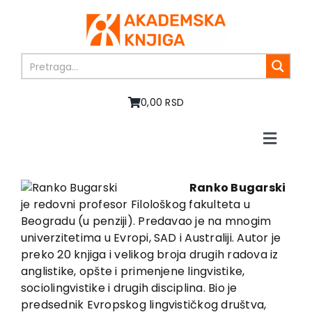
Skip
to
content
0,00 RSD
Toggle
Naviga
Home
About us
Ranko Bugarski
je redovni profesor Filološkog fakulteta u
Books
Beogradu (u penziji). Predavao je na mnogim
In preparation
univerzitetima u Evropi, SAD i Australiji. Autor je
Sale
preko 20 knjiga i velikog broja drugih radova iz
anglistike, opšte i primenjene lingvistike,
Authors
sociolingvistike i drugih disciplina. Bio je
News
predsednik Evropskog lingvističkog društva,