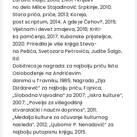
no delo Milice Stojadinović Srpkinje, 2010;
Stara priča, priče, 2013; Koreja,
post scriptum, 2014; A gde je Čehov?, 2015;
Vijetnam i devet zmajeva, 2016; Kriti-
ka pamćenja, 2017; Kubanske prijateljice,
2020. Priredila je više knjiga Steva-
na Pešića, Svetozara Petrovića, Judite Šalgo,
itd.
Dobitnica je nagrada: za najbolju priču lista
Oslobođenje na Andrićevim
danima u Travniku, 1985; Nagrada „Zija
Dizdarević” za najbolju priču, Fojnica;
„Slobodna Vojvodina” za 2007; „Iskra kulture”,
2007; „Povelja za višegodišnji
stvaralački i naučni doprinos”, 2011;
„Medalja kulture za očuvanje kulturnog
nasleđa”, 2012; „Ljubomir P. Nenadović” za
najbolju putopisnu knjigu, 2015.