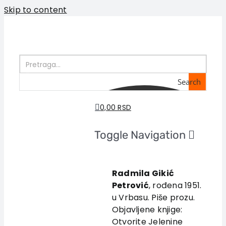
Skip to content
Search
0,00 RSD
Toggle Navigation
Home
About us
Radmila Gikić
Petrović
, rođena 1951.
Books
u Vrbasu. Piše prozu.
In preparation
Objavljene knjige:
Sale
Otvorite Jelenine