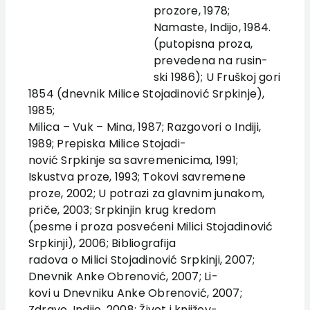
prozore, 1978;
Authors
Namaste, Indijo, 1984.
News
(putopisna proza,
EU PROJECTS
prevedena na rusin-
Contact
ski 1986); U Fruškoj gori
1854 (dnevnik Milice Stojadinović Srpkinje),
1985;
Milica – Vuk – Mina, 1987; Razgovori o Indiji,
1989; Prepiska Milice Stojadi-
nović Srpkinje sa savremenicima, 1991;
Iskustva proze, 1993; Tokovi savremene
proze, 2002; U potrazi za glavnim junakom,
priče, 2003; Srpkinjin krug kredom
(pesme i proza posvećeni Milici Stojadinović
Srpkinji), 2006; Bibliografija
radova o Milici Stojadinović Srpkinji, 2007;
Dnevnik Anke Obrenović, 2007; Li-
kovi u Dnevniku Anke Obrenović, 2007;
Zdravo, Indijo, 2008; Život i književ-