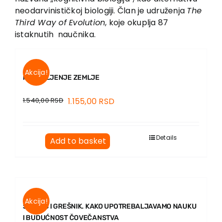
neodarvinističkoj biologiji. Član je udruženja
The
Third Way of Evolution
, koje okuplja 87
istaknutih naučnika.
Akcija!
PREUMLJENJE ZEMLJE
1.540,00
RSD
1.155,00
RSD
Details
Add to basket
Akcija!
SVETAC I GREŠNIK. KAKO UPOTREBALJAVAMO NAUKU
I BUDUĆNOST ČOVEČANSTVA