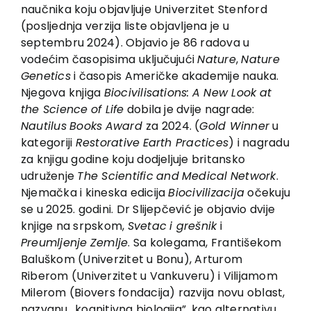
EU PROJECTS
naučnika koju objavljuje Univerzitet Stenford
(posljednja verzija liste objavljena je u
Contact
septembru 2024). Objavio je 86 radova u
vodećim časopisima uključujući
Nature
,
Nature
Genetics
i časopis Američke akademije nauka.
Njegova knjiga
Biocivilisations:
A New Look
at
the Science
of Life
dobila je dvije nagrade:
Nautilus
Books
Award
za 2024. (
Gold Winner
u
kategoriji
Restorative
Earth Practices
) i nagradu
za knjigu godine koju dodjeljuje britansko
udruženje
The Scientific
and
Medical
Network
.
Njemačka i kineska edicija
Biocivilizacija
očekuju
se u 2025. godini. Dr Slijepčević je objavio dvije
knjige na srpskom,
Svetac
i grešnik
i
Preumljenje
Zemlje
. Sa kolegama, Františekom
Baluškom (Univerzitet u Bonu), Arturom
Riberom (Univerzitet u Vankuveru) i Vilijamom
Milerom (Biovers fondacija) razvija novu oblast,
nazvanu „kognitivna biologija”, kao alternativu