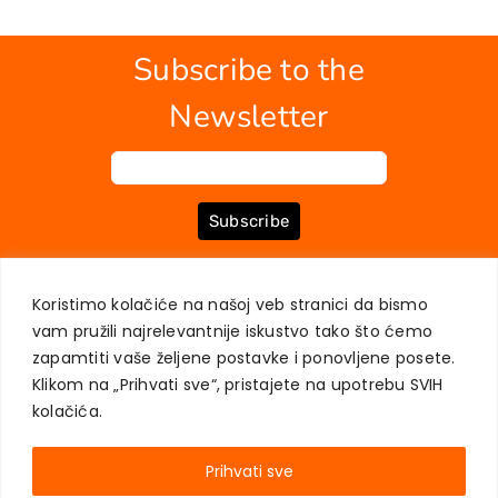
Subscribe to the
Newsletter
Subscribe
Koristimo kolačiće na našoj veb stranici da bismo
ABOUT US
BOOKS
MY ACCOUNT
CONTACT
TERMS OF PURCHASE
vam pružili najrelevantnije iskustvo tako što ćemo
USER PRIVACY PROTECTION
zapamtiti vaše željene postavke i ponovljene posete.
Klikom na „Prihvati sve“, pristajete na upotrebu SVIH
kolačića.
Prihvati sve
AKADEMSKA KNJIGA © 2023