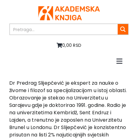
Skip
to
content
0,00 RSD
Toggle
Naviga
Home
About us
Dr Predrag Slijepčević je ekspert za nauke o
živome i filozof sa specijalizacijom u istoj oblasti.
Books
Obrazovanje je stekao na Univerzitetu u
In preparation
Sarajevu gdje je doktorirao 1991. godine. Radio je
Sale
na univerzitetima Kembridž, Sent Endruz i
Lajden, a trenutno je zaposlen na Univerzitetu
Authors
Brunel u Londonu. Dr Slijepčević je konzistentno
News
prisutan na listi 2% najuticajnijih svjetskih