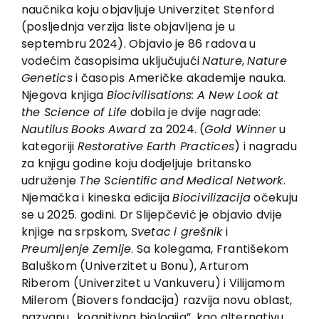
EU PROJECTS
naučnika koju objavljuje Univerzitet Stenford
(posljednja verzija liste objavljena je u
Contact
septembru 2024). Objavio je 86 radova u
vodećim časopisima uključujući
Nature
,
Nature
Genetics
i časopis Američke akademije nauka.
Njegova knjiga
Biocivilisations:
A New Look
at
the Science
of Life
dobila je dvije nagrade:
Nautilus
Books
Award
za 2024. (
Gold Winner
u
kategoriji
Restorative
Earth Practices
) i nagradu
za knjigu godine koju dodjeljuje britansko
udruženje
The Scientific
and
Medical
Network
.
Njemačka i kineska edicija
Biocivilizacija
očekuju
se u 2025. godini. Dr Slijepčević je objavio dvije
knjige na srpskom,
Svetac
i grešnik
i
Preumljenje
Zemlje
. Sa kolegama, Františekom
Baluškom (Univerzitet u Bonu), Arturom
Riberom (Univerzitet u Vankuveru) i Vilijamom
Milerom (Biovers fondacija) razvija novu oblast,
nazvanu „kognitivna biologija”, kao alternativu