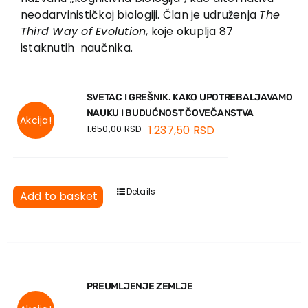
neodarvinističkoj biologiji. Član je udruženja
The
Third Way of Evolution
, koje okuplja 87
istaknutih naučnika.
SVETAC I GREŠNIK. KAKO UPOTREBALJAVAMO
NAUKU I BUDUĆNOST ČOVEČANSTVA
Akcija!
1.650,00
RSD
1.237,50
RSD
Details
Add to basket
PREUMLJENJE ZEMLJE