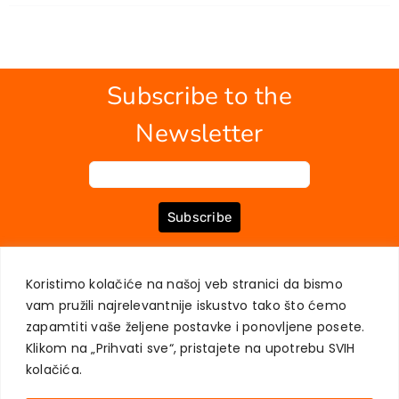
Subscribe to the
Newsletter
Subscribe
Koristimo kolačiće na našoj veb stranici da bismo
ABOUT US
BOOKS
MY ACCOUNT
CONTACT
TERMS OF PURCHASE
vam pružili najrelevantnije iskustvo tako što ćemo
USER PRIVACY PROTECTION
zapamtiti vaše željene postavke i ponovljene posete.
Klikom na „Prihvati sve“, pristajete na upotrebu SVIH
kolačića.