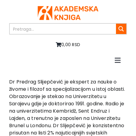
Skip
to
content
0,00 RSD
Toggle
Naviga
Home
About us
Dr Predrag Slijepčević je ekspert za nauke o
živome i filozof sa specijalizacijom u istoj oblasti.
Books
Obrazovanje je stekao na Univerzitetu u
In preparation
Sarajevu gdje je doktorirao 1991. godine. Radio je
Sale
na univerzitetima Kembridž, Sent Endruz i
Lajden, a trenutno je zaposlen na Univerzitetu
Authors
Brunel u Londonu. Dr Slijepčević je konzistentno
News
prisutan na listi 2% najuticajnijih svjetskih