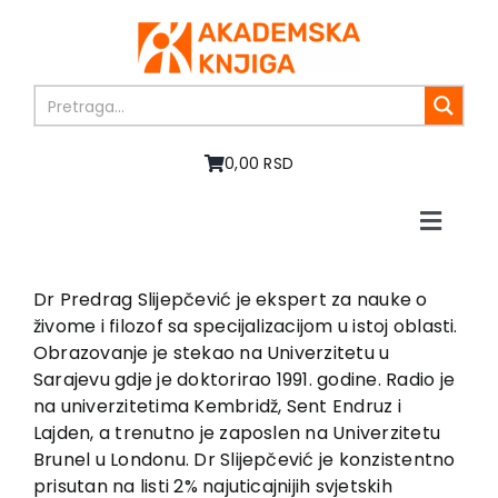
Skip
to
content
0,00 RSD
Toggle
Naviga
Home
About us
Dr Predrag Slijepčević je ekspert za nauke o
živome i filozof sa specijalizacijom u istoj oblasti.
Books
Obrazovanje je stekao na Univerzitetu u
In preparation
Sarajevu gdje je doktorirao 1991. godine. Radio je
Sale
na univerzitetima Kembridž, Sent Endruz i
Lajden, a trenutno je zaposlen na Univerzitetu
Authors
Brunel u Londonu. Dr Slijepčević je konzistentno
News
prisutan na listi 2% najuticajnijih svjetskih