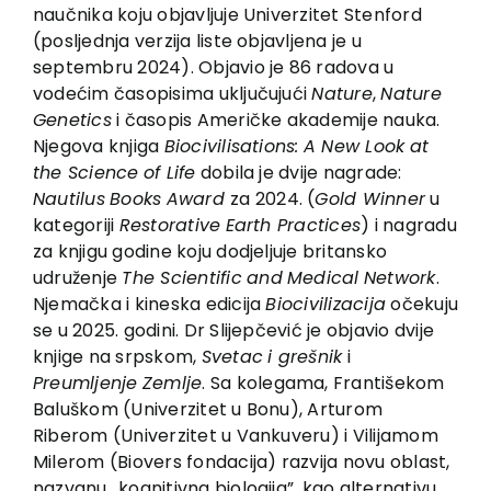
EU PROJECTS
naučnika koju objavljuje Univerzitet Stenford
(posljednja verzija liste objavljena je u
Contact
septembru 2024). Objavio je 86 radova u
vodećim časopisima uključujući
Nature
,
Nature
Genetics
i časopis Američke akademije nauka.
Njegova knjiga
Biocivilisations:
A New Look
at
the Science
of Life
dobila je dvije nagrade:
Nautilus
Books
Award
za 2024. (
Gold Winner
u
kategoriji
Restorative
Earth Practices
) i nagradu
za knjigu godine koju dodjeljuje britansko
udruženje
The Scientific
and
Medical
Network
.
Njemačka i kineska edicija
Biocivilizacija
očekuju
se u 2025. godini. Dr Slijepčević je objavio dvije
knjige na srpskom,
Svetac
i grešnik
i
Preumljenje
Zemlje
. Sa kolegama, Františekom
Baluškom (Univerzitet u Bonu), Arturom
Riberom (Univerzitet u Vankuveru) i Vilijamom
Milerom (Biovers fondacija) razvija novu oblast,
nazvanu „kognitivna biologija”, kao alternativu