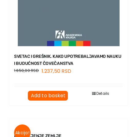
SVETAC I GREŠNIK. KAKO UPOTREBALJAVAMO NAUKU
I BUDUĆNOST ČOVEČANSTVA
1.650,00
RSD
1.237,50
RSD
Details
Add to basket
Akcija!
PREUMLJENJE ZEMLJE