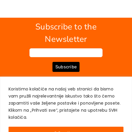
Subscribe to the
Newsletter
Subscribe
Koristimo kolačiće na našoj veb stranici da bismo
ABOUT US
BOOKS
MY ACCOUNT
CONTACT
TERMS OF PURCHASE
vam pružili najrelevantnije iskustvo tako što ćemo
USER PRIVACY PROTECTION
zapamtiti vaše željene postavke i ponovljene posete.
Klikom na „Prihvati sve“, pristajete na upotrebu SVIH
kolačića.