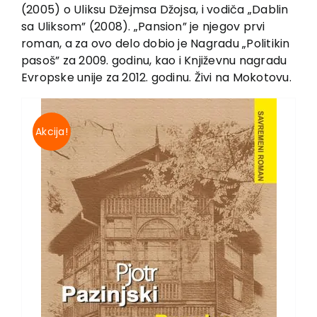
EU PROJECTS
(2005) o Uliksu Džejmsa Džojsa, i vodiča „Dablin
sa Uliksom” (2008). „Pansion” je njegov prvi
Contact
roman, a za ovo delo dobio je Nagradu „Politikin
pasoš” za 2009. godinu, kao i Književnu nagradu
Evropske unije za 2012. godinu. Živi na Mokotovu.
Akcija!