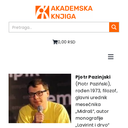
Skip
to
content
0,00 RSD
Toggle
Naviga
Home
About us
Pjotr Pazinjski
(Piotr Paziński),
Books
rođen 1973, filozof,
In preparation
glavni urednik
Sale
mesečnika
„Midraš”, autor
Authors
monografije
News
„Lavirint i drvo”