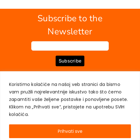
Subscribe to the
Newsletter
Subscribe
Koristimo kolačiće na našoj veb stranici da bismo
ABOUT US
BOOKS
MY ACCOUNT
CONTACT
TERMS OF PURCHASE
vam pružili najrelevantnije iskustvo tako što ćemo
USER PRIVACY PROTECTION
zapamtiti vaše željene postavke i ponovljene posete.
Klikom na „Prihvati sve“, pristajete na upotrebu SVIH
kolačića.
Prihvati sve
AKADEMSKA KNJIGA © 2023