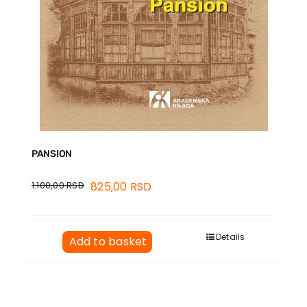
PANSION
1.100,00
RSD
825,00
RSD
Details
Add to basket