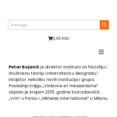
Skip
to
content
0,00 RSD
Toggle
Naviga
Home
Petar Bojanić
je direktor Instituta za filozofiju i
About us
društvenu teoriju Univerziteta u Beogradu i
Books
inicijator nekoliko novih institucija i grupa.
Poslednju knjigu „Violence et messianisme“
In preparation
objavio je krajem 2015. godine kod izdavačā
Sale
„Vrin“ u Parizu i „Mimesis International“ u Milanu.
Authors
News