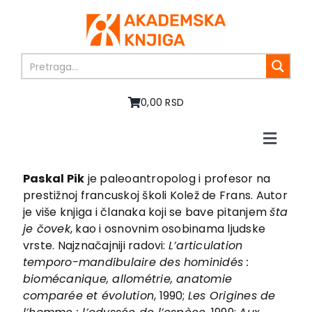
Skip
to
content
0,00 RSD
Toggle
Naviga
Home
Paskal Pik
je paleoantropolog i profesor na
About us
prestižnoj francuskoj školi Kolež de Frans. Autor
Books
je više knjiga i članaka koji se bave pitanjem
šta
je čovek
, kao i osnovnim osobinama ljudske
In preparation
vrste. Najznačajniji radovi:
L’articulation
Sale
temporo-mandibulaire des hominidés :
Authors
biomécanique, allométrie, anatomie
News
comparée et évolution
, 1990;
Les Origines de