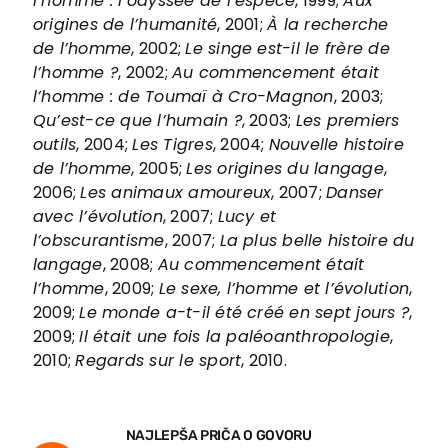
l’homme : l’odyssée de l’espèce
, 1999;
Aux
EU PROJECTS
origines de l’humanité
, 2001;
À la recherche
Contact
de l’homme
, 2002;
Le singe est-il le frère de
l’homme ?
, 2002;
Au commencement était
l’homme : de Toumaï à Cro-Magnon
, 2003;
Qu’est-ce que l’humain ?
, 2003;
Les premiers
outils
, 2004;
Les Tigres
, 2004;
Nouvelle histoire
de l’homme
, 2005;
Les origines du langage
,
2006;
Les animaux amoureux
, 2007;
Danser
avec l’évolution
, 2007;
Lucy et
l’obscurantisme
, 2007;
La plus belle histoire du
langage
, 2008;
Au commencement était
l’homme
, 2009;
Le sexe, l’homme et l’évolution
,
2009;
Le monde a-t-il été créé en sept jours ?
,
2009;
Il était une fois la paléoanthropologie
,
2010;
Regards sur le sport
, 2010.
NAJLEPŠA PRIČA O GOVORU