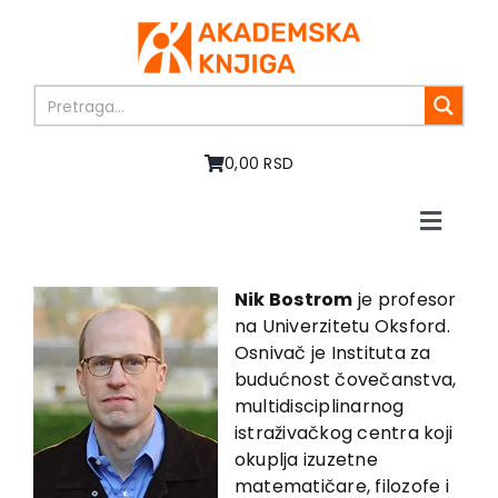
Skip
to
content
0,00 RSD
Toggle
Naviga
Home
About us
Nik Bostrom
je profesor
na Univerzitetu Oksford.
Books
Osnivač je Instituta za
In preparation
budućnost čovečanstva,
Sale
multidisciplinarnog
istraživačkog centra koji
Authors
okuplja izuzetne
News
matematičare, filozofe i