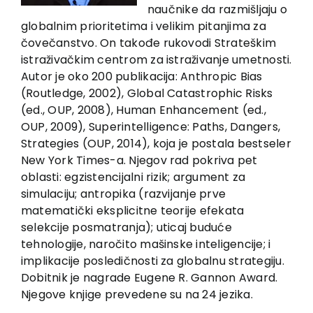
EU PROJECTS
naučnike da razmišljaju o
globalnim prioritetima i velikim pitanjima za
Contact
čovečanstvo. On takođe rukovodi Strateškim
istraživačkim centrom za istraživanje umetnosti.
Autor je oko 200 publikacija: Anthropic Bias
(Routledge, 2002), Global Catastrophic Risks
(ed., OUP, 2008), Human Enhancement (ed.,
OUP, 2009), Superintelligence: Paths, Dangers,
Strategies (OUP, 2014), koja je postala bestseler
New York Times-a. Njegov rad pokriva pet
oblasti: egzistencijalni rizik; argument za
simulaciju; antropika (razvijanje prve
matematički eksplicitne teorije efekata
selekcije posmatranja); uticaj buduće
tehnologije, naročito mašinske inteligencije; i
implikacije posledičnosti za globalnu strategiju.
Dobitnik je nagrade Eugene R. Gannon Award.
Njegove knjige prevedene su na 24 jezika.