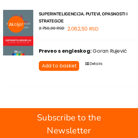
SUPERINTELIGENCIJA. PUTEVI, OPASNOSTI I
STRATEGIJE
Akcija!
2.750,00
RSD
2.062,50
RSD
Preveo s engleskog:
Goran Rujević
Details
Add to basket
Subscribe to the
Newsletter