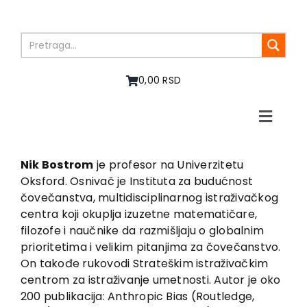
Skip
to
content
0,00 RSD
Toggle
Naviga
Home
About us
Nik Bostrom
je profesor na Univerzitetu
Oksford. Osnivač je Instituta za budućnost
Books
čovečanstva, multidisciplinarnog istraživačkog
In preparation
centra koji okuplja izuzetne matematičare,
Sale
filozofe i naučnike da razmišljaju o globalnim
prioritetima i velikim pitanjima za čovečanstvo.
Authors
On takođe rukovodi Strateškim istraživačkim
News
centrom za istraživanje umetnosti. Autor je oko
EU PROJECTS
200 publikacija: Anthropic Bias (Routledge,