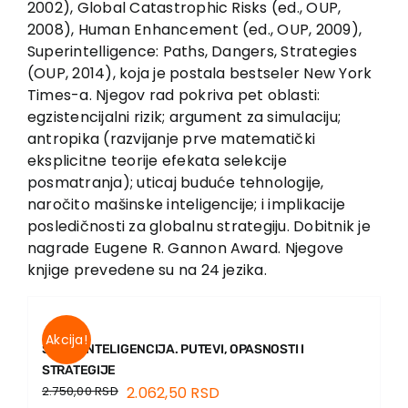
2002), Global Catastrophic Risks (ed., OUP,
Contact
2008), Human Enhancement (ed., OUP, 2009),
Superintelligence: Paths, Dangers, Strategies
(OUP, 2014), koja je postala bestseler New York
Times-a. Njegov rad pokriva pet oblasti:
egzistencijalni rizik; argument za simulaciju;
antropika (razvijanje prve matematički
eksplicitne teorije efekata selekcije
posmatranja); uticaj buduće tehnologije,
naročito mašinske inteligencije; i implikacije
posledičnosti za globalnu strategiju. Dobitnik je
nagrade Eugene R. Gannon Award. Njegove
knjige prevedene su na 24 jezika.
Akcija!
SUPERINTELIGENCIJA. PUTEVI, OPASNOSTI I
STRATEGIJE
2.750,00
RSD
2.062,50
RSD