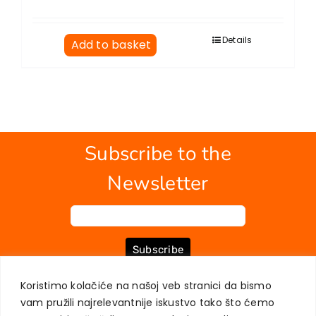
Details
Add to basket
Subscribe to the
Newsletter
Subscribe
Koristimo kolačiće na našoj veb stranici da bismo
vam pružili najrelevantnije iskustvo tako što ćemo
ABOUT US
BOOKS
MY ACCOUNT
CONTACT
TERMS OF PURCHASE