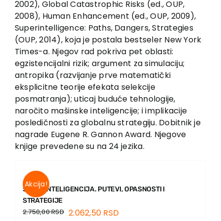
2002), Global Catastrophic Risks (ed., OUP,
Contact
2008), Human Enhancement (ed., OUP, 2009),
Superintelligence: Paths, Dangers, Strategies
(OUP, 2014), koja je postala bestseler New York
Times-a. Njegov rad pokriva pet oblasti:
egzistencijalni rizik; argument za simulaciju;
antropika (razvijanje prve matematički
eksplicitne teorije efekata selekcije
posmatranja); uticaj buduće tehnologije,
naročito mašinske inteligencije; i implikacije
posledičnosti za globalnu strategiju. Dobitnik je
nagrade Eugene R. Gannon Award. Njegove
knjige prevedene su na 24 jezika.
Akcija!
SUPERINTELIGENCIJA. PUTEVI, OPASNOSTI I
STRATEGIJE
2.750,00
RSD
2.062,50
RSD