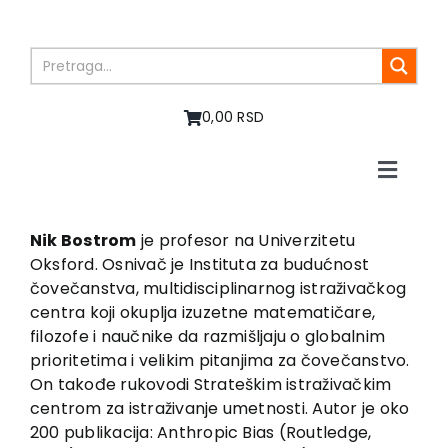
Skip
to
content
0,00 RSD
Toggle
Naviga
Home
About us
Nik Bostrom
je profesor na Univerzitetu
Oksford. Osnivač je Instituta za budućnost
Books
čovečanstva, multidisciplinarnog istraživačkog
In preparation
centra koji okuplja izuzetne matematičare,
Sale
filozofe i naučnike da razmišljaju o globalnim
prioritetima i velikim pitanjima za čovečanstvo.
Authors
On takođe rukovodi Strateškim istraživačkim
News
centrom za istraživanje umetnosti. Autor je oko
EU PROJECTS
200 publikacija: Anthropic Bias (Routledge,