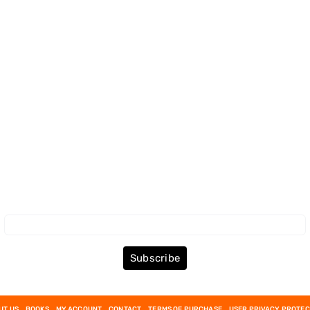
Subscribe to the Newsletter
Subscribe
UT US
BOOKS
MY ACCOUNT
CONTACT
TERMS OF PURCHASE
USER PRIVACY PROTEC