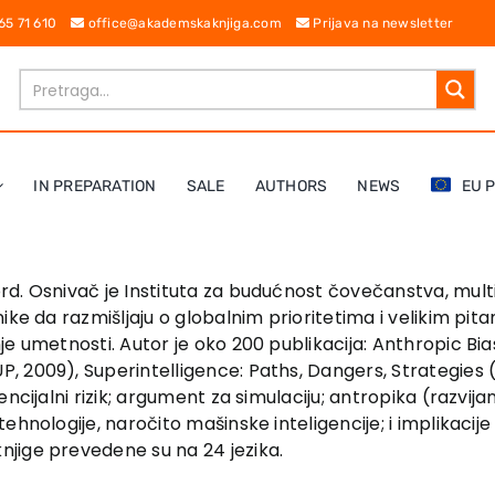
 65 71 610
office@akademskaknjiga.com
Prijava na newsletter
IN PREPARATION
SALE
AUTHORS
NEWS
EU 
rd. Osnivač je Instituta za budućnost čovečanstva, multi
nike da razmišljaju o globalnim prioritetima i velikim p
je umetnosti. Autor je oko 200 publikacija: Anthropic Bi
 2009), Superintelligence: Paths, Dangers, Strategies (
ncijalni rizik; argument za simulaciju; antropika (razvij
hnologije, naročito mašinske inteligencije; i implikacije
jige prevedene su na 24 jezika.