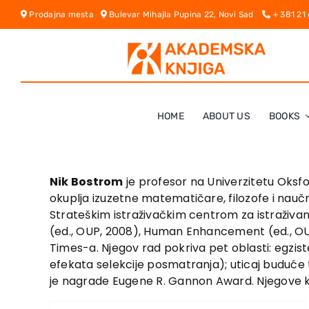
Skip
Prodajna mesta
Bulevar Mihajla Pupina 22, Novi Sad
+ 381 21
to
content
HOME
ABOUT US
BOOKS
Nik Bostrom
je profesor na Univerzitetu Oksfo
okuplja izuzetne matematičare, filozofe i nauč
Strateškim istraživačkim centrom za istraživan
(ed., OUP, 2008), Human Enhancement (ed., OUP,
Times-a. Njegov rad pokriva pet oblasti: egziste
efekata selekcije posmatranja); uticaj buduće te
je nagrade Eugene R. Gannon Award. Njegove kn