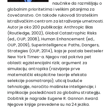
EU PROJECTS
naučnike da razmišljaju o
globalnim prioritetima i velikim pitanjima za
Contact
čovečanstvo. On takođe rukovodi Strateškim
istraživačkim centrom za istraživanje umetnosti.
Autor je oko 200 publikacija: Anthropic Bias
(Routledge, 2002), Global Catastrophic Risks
(ed., OUP, 2008), Human Enhancement (ed.,
OUP, 2009), Superintelligence: Paths, Dangers,
Strategies (OUP, 2014), koja je postala bestseler
New York Times-a. Njegov rad pokriva pet
oblasti: egzistencijalni rizik; argument za
simulaciju; antropika (razvijanje prve
matematički eksplicitne teorije efekata
selekcije posmatranja); uticaj buduće
tehnologije, naročito mašinske inteligencije; i
implikacije posledičnosti za globalnu strategiju.
Dobitnik je nagrade Eugene R. Gannon Award.
Njegove knjige prevedene su na 24 jezika.