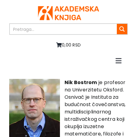
Skip
to
content
0,00 RSD
Toggle
Naviga
Home
About us
Nik Bostrom
je profesor
na Univerzitetu Oksford.
Books
Osnivač je Instituta za
In preparation
budućnost čovečanstva,
Sale
multidisciplinarnog
istraživačkog centra koji
Authors
okuplja izuzetne
News
matematičare, filozofe i