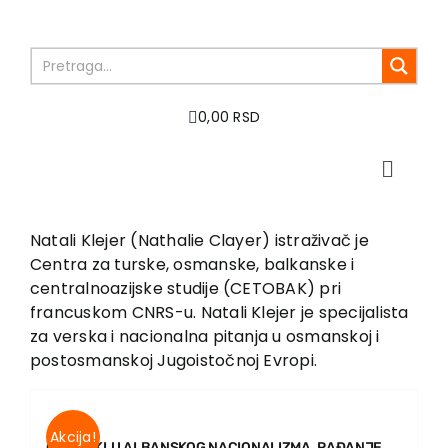
Skip
to
content
0,00 RSD
Toggle
Naviga
Home
About us
Natali Klejer (Nathalie Clayer) istraživač je
Centra za turske, osmanske, balkanske i
Books
centralnoazijske studije (CETOBAK) pri
In preparation
francuskom CNRS-u. Natali Klejer je specijalista
Sale
za verska i nacionalna pitanja u osmanskoj i
postosmanskoj Jugoistočnoj Evropi.
Authors
News
EU PROJECTS
Akcija!
O POREKLU ALBANSKOG NACIONALIZMA. RAĐANJE