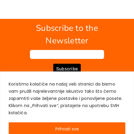
Subscribe to the
Newsletter
Subscribe
Koristimo kolačiće na našoj veb stranici da bismo
vam pružili najrelevantnije iskustvo tako što ćemo
ABOUT US
BOOKS
MY ACCOUNT
CONTACT
TERMS OF PURCHASE
zapamtiti vaše željene postavke i ponovljene posete.
USER PRIVACY PROTECTION
Klikom na „Prihvati sve“, pristajete na upotrebu SVIH
kolačića.
Prihvati sve