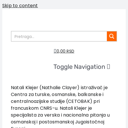
Skip to content
0,00 RSD
Toggle Navigation
Home
About us
Natali Klejer (Nathalie Clayer) istraživač je
Centra za turske, osmanske, balkanske i
Books
centralnoazijske studije (CETOBAK) pri
In preparation
francuskom CNRS-u. Natali Klejer je
Sale
specijalista za verska i nacionalna pitanja u
osmanskoj i postosmanskoj Jugoistočnoj
Authors