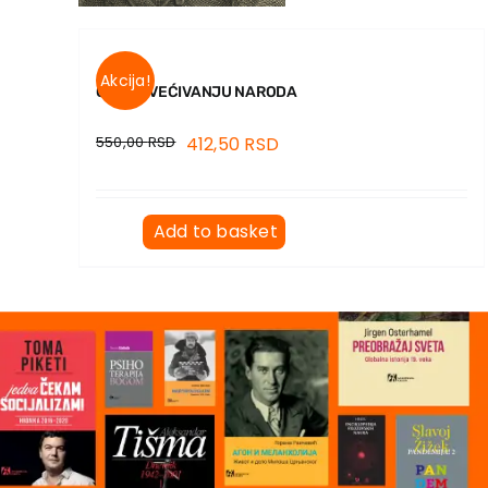
Akcija!
O PROSVEĆIVANJU NARODA
550,00
RSD
412,50
RSD
Add to basket