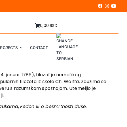
0,00 RSD
PROJECTS
CONTACT
4. januar 1786), filozof je nemačkog
opularnih filozofa iz škole Ch. Wolffa. Zauzima se
ti veru s razumskom spoznajom. Utemeljio je
ji.
 naukama
,
Fedon ili o besmrtnosti duše
.