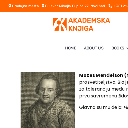
Skip
Prodajna mesta
Bulevar Mihajla Pupina 22, Novi Sad
+ 381 21
to
content
HOME
ABOUT US
BOOKS
Mozes Mendelson (
prosvetiteljstva. Bio 
za toleranciju među r
prvu savremenu židovsku
Glavna su mu dela:
Fi