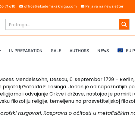
 65 71 610
office@akademskaknjiga.com
Prijava na newsletter
IN PREPARATION
SALE
AUTHORS
NEWS
EU 
Moses Mendelssohn, Dessau, 6. septembar 1729 – Berlin, 
je prijatelj Gotolda E. Lesinga. Jedan je od napoznatijih p
eligijama i odvajanje Crkve i države, nastojao je pomiri
 filozofiju religije, temeljenu na prosvetiteljskoj filozofi
lozofski razgovori
,
Rasprava o očitosti u metafizičkim