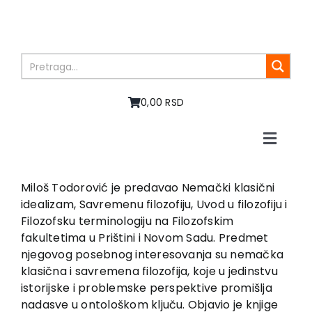
Skip
to
content
0,00 RSD
Toggle
Naviga
Home
About us
Miloš Todorović je predavao Nemački klasični
idealizam, Savremenu filozofiju, Uvod u filozofiju i
Books
Filozofsku terminologiju na Filozofskim
In preparation
fakultetima u Prištini i Novom Sadu. Predmet
Sale
njegovog posebnog interesovanja su nemačka
klasična i savremena filozofija, koje u jedinstvu
Authors
istorijske i problemske perspektive promišlja
News
nadasve u ontološkom ključu. Objavio je knjige