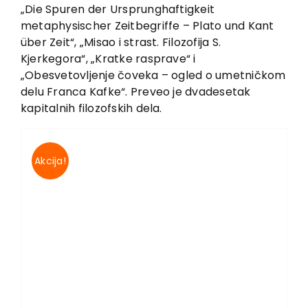
EU PROJECTS
„Die Spuren der Ursprunghaftigkeit
metaphysischer Zeitbegriffe – Plato und Kant
Contact
über Zeit“, „Misao i strast. Filozofija S.
Kjerkegora“, „Kratke rasprave“ i
„Obesvetovljenje čoveka – ogled o umetničkom
delu Franca Kafke“. Preveo je dvadesetak
kapitalnih filozofskih dela.
Akcija!